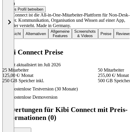
4,9
(4)
Dieses Profil betreiben
Kibi Connect ist die All-in-One-Mitarbeiter-Plattform für Non-Desk-
Worker. Kommunikation, Organisation und Wissen auf einer App,
die jeder versteht. Made in Germany.
Allgemeine
Screenshots
Übersicht
Alternativen
Preise
Reviews
Features
& Videos
Kibi Connect Preise
Zuletzt aktualisiert im Juli 2026
25 Mitarbeiter
50 Mitarbeiter
125,00 €
/ Monat
255,00 €
/ Monat
250 GB Speicher inkl.
500 GB Speicher i
Item
Kostenlose Testversion (30 Monate)
1
of
Kostenlose Demoversion
6
Bewertungen für Kibi Connect mit Preis-
Informationen (0)