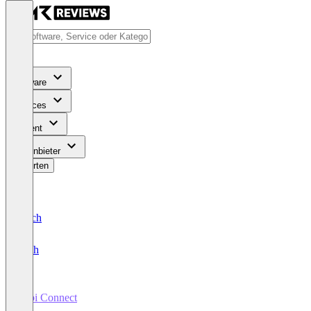
Software
Services
Content
Für Anbieter
Bewerten
Deutsch
English
Kibi Connect