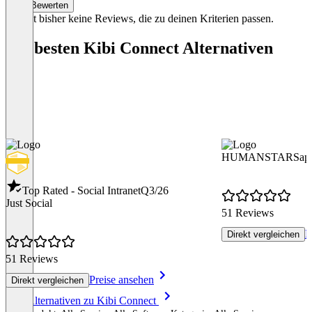
Bewerten
Es gibt bisher keine Reviews, die zu deinen Kriterien passen.
Die besten Kibi Connect Alternativen
HUMANSTARSap
Top Rated - Social Intranet
Q3/26
Just Social
51 Reviews
P
Direkt vergleichen
51 Reviews
Preise ansehen
Direkt vergleichen
Item
Alle Alternativen zu Kibi Connect
1