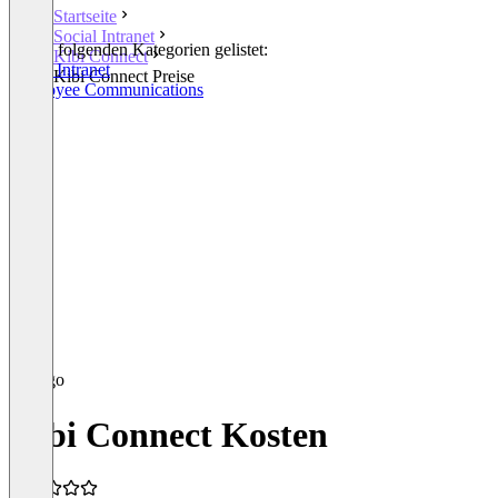
Startseite
Social Intranet
In den folgenden Kategorien gelistet:
Kibi Connect
Social Intranet
Kibi Connect Preise
Employee Communications
Kibi Connect Kosten