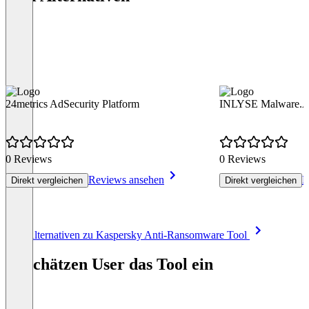
24metrics AdSecurity Platform
INLYSE Malware.A
0 Reviews
0 Reviews
Reviews ansehen
R
Direkt vergleichen
Direkt vergleichen
Item
Alle Alternativen zu Kaspersky Anti-Ransomware Tool
1
of
So schätzen User das Tool ein
8