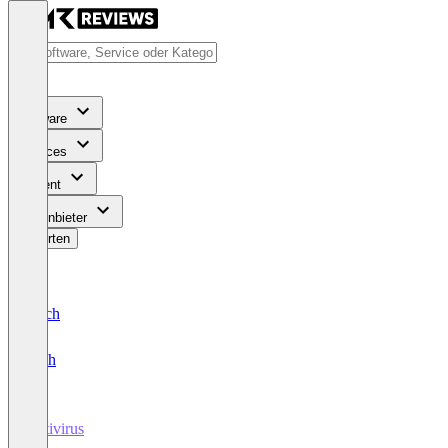
Software
Services
Content
Für Anbieter
Bewerten
Deutsch
English
Antivirus