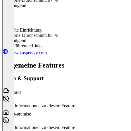
Kategorie-Durchschnitt: 97 %
Ungenügend
Einfache Einrichtung
0
%
Kategorie-Durchschnitt: 88 %
Ungenügend
Weiterführende Links
www.kaspersky.com
Allgemeine Features
Setup & Support
Cloud
Keine Informationen zu diesem Feature
On-premise
Keine Informationen zu diesem Feature