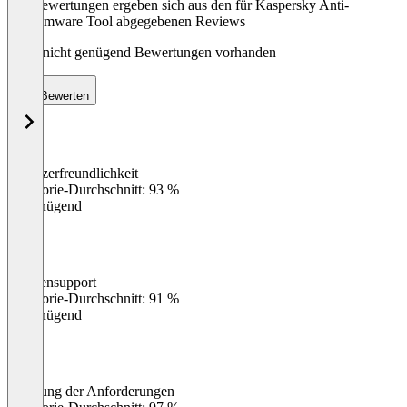
Die Bewertungen ergeben sich aus den für Kaspersky Anti-
Ransomware Tool abgegebenen Reviews
Noch nicht genügend Bewertungen vorhanden
Bewerten
Benutzerfreundlichkeit
0
%
Kategorie-Durchschnitt: 93 %
Ungenügend
Kundensupport
0
%
Kategorie-Durchschnitt: 91 %
Ungenügend
Erfüllung der Anforderungen
0
%