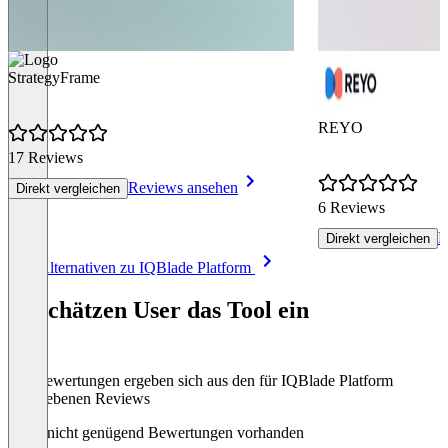
StrategyFrame
REYO
17 Reviews
Reviews ansehen
Direkt vergleichen
6 Reviews
R
Direkt vergleichen
Item
Alle Alternativen zu IQBlade Platform
1
of
So schätzen User das Tool ein
8
Die Bewertungen ergeben sich aus den für IQBlade Platform
abgegebenen Reviews
Noch nicht genügend Bewertungen vorhanden