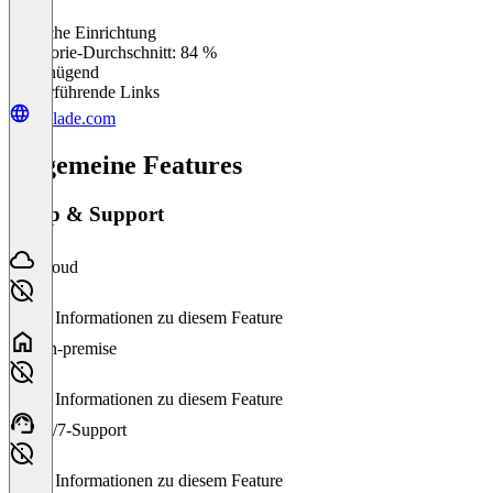
Einfache Einrichtung
0
%
Kategorie-Durchschnitt: 84 %
Ungenügend
Weiterführende Links
iqblade.com
Allgemeine Features
Setup & Support
Cloud
Keine Informationen zu diesem Feature
On-premise
Keine Informationen zu diesem Feature
24/7-Support
Keine Informationen zu diesem Feature