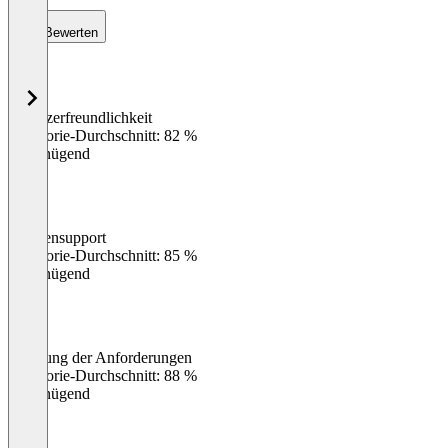
Bewerten
Benutzerfreundlichkeit
0
%
Kategorie-Durchschnitt: 82 %
Ungenügend
Kundensupport
0
%
Kategorie-Durchschnitt: 85 %
Ungenügend
Erfüllung der Anforderungen
0
%
Kategorie-Durchschnitt: 88 %
Ungenügend