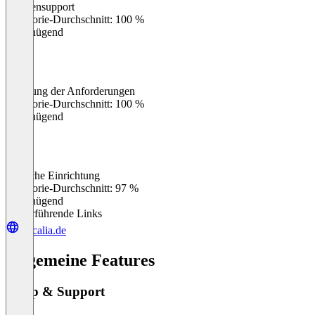
Kundensupport
0
%
Kategorie-Durchschnitt: 100 %
Ungenügend
Erfüllung der Anforderungen
0
%
Kategorie-Durchschnitt: 100 %
Ungenügend
Einfache Einrichtung
0
%
Kategorie-Durchschnitt: 97 %
Ungenügend
Weiterführende Links
inscalia.de
Allgemeine Features
Setup & Support