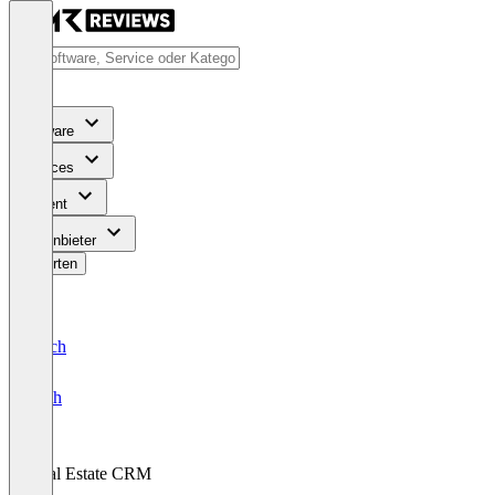
Software
Services
Content
Für Anbieter
Bewerten
Deutsch
English
Real Estate CRM