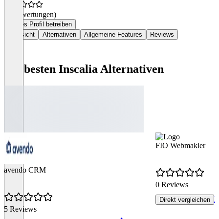
(0 Bewertungen)
Dieses Profil betreiben
Übersicht
Alternativen
Allgemeine Features
Reviews
Die besten Inscalia Alternativen
FIO Webmakler
avendo CRM
0 Reviews
R
Direkt vergleichen
5 Reviews