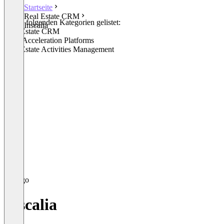
Startseite
Real Estate CRM
In den folgenden Kategorien gelistet:
Inscalia
Real Estate CRM
Sales Acceleration Platforms
Real Estate Activities Management
Inscalia