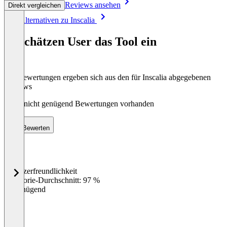
Reviews ansehen
Direkt vergleichen
Item
Alle Alternativen zu Inscalia
1
of
So schätzen User das Tool ein
7
Die Bewertungen ergeben sich aus den für Inscalia abgegebenen
Reviews
Noch nicht genügend Bewertungen vorhanden
Bewerten
Benutzerfreundlichkeit
0
%
Kategorie-Durchschnitt: 97 %
Ungenügend