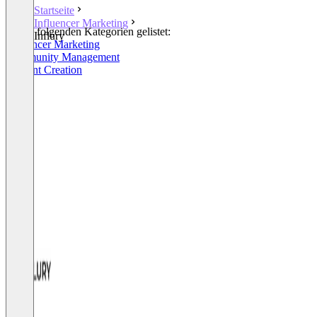
Startseite
Influencer Marketing
In den folgenden Kategorien gelistet:
Influry
Influencer Marketing
Community Management
Content Creation