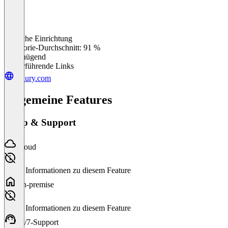
Einfache Einrichtung
0
%
Kategorie-Durchschnitt: 91 %
Ungenügend
Weiterführende Links
influry.com
Allgemeine Features
Setup & Support
Cloud
Keine Informationen zu diesem Feature
On-premise
Keine Informationen zu diesem Feature
24/7-Support