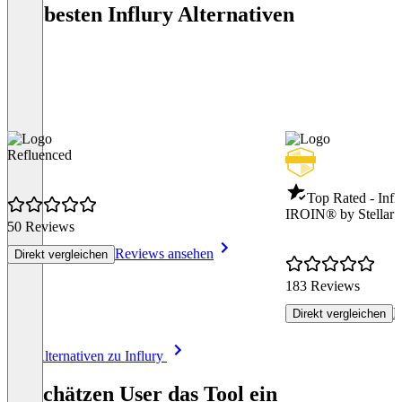
Die besten Influry Alternativen
Refluenced
Top Rated - Infl
IROIN®️ by Stellar 
50 Reviews
Reviews ansehen
Direkt vergleichen
183 Reviews
R
Direkt vergleichen
Item
Alle Alternativen zu Influry
1
of
So schätzen User das Tool ein
8