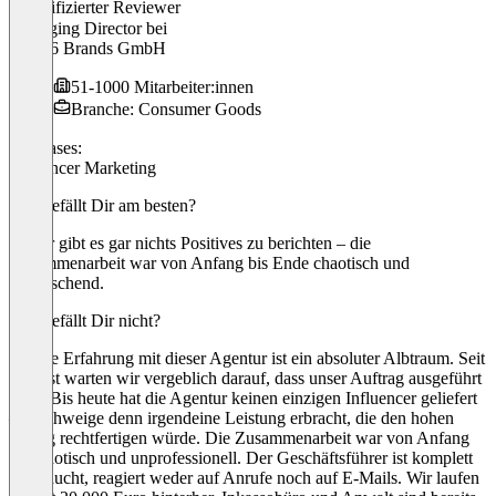
Verifizierter Reviewer
Managing Director
bei
Prime6 Brands GmbH
51-1000 Mitarbeiter:innen
Branche: Consumer Goods
Use cases:
Influencer Marketing
Was gefällt Dir am besten?
Leider gibt es gar nichts Positives zu berichten – die
Zusammenarbeit war von Anfang bis Ende chaotisch und
enttäuschend.
Was gefällt Dir nicht?
Unsere Erfahrung mit dieser Agentur ist ein absoluter Albtraum. Seit
August warten wir vergeblich darauf, dass unser Auftrag ausgeführt
wird. Bis heute hat die Agentur keinen einzigen Influencer geliefert
– geschweige denn irgendeine Leistung erbracht, die den hohen
Betrag rechtfertigen würde. Die Zusammenarbeit war von Anfang
an chaotisch und unprofessionell. Der Geschäftsführer ist komplett
abgetaucht, reagiert weder auf Anrufe noch auf E-Mails. Wir laufen