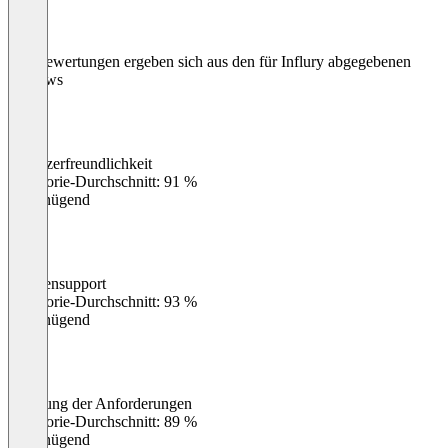
Die Bewertungen ergeben sich aus den für Influry abgegebenen
Reviews
Benutzerfreundlichkeit
0
%
Kategorie-Durchschnitt: 91 %
Ungenügend
Kundensupport
0
%
Kategorie-Durchschnitt: 93 %
Ungenügend
Erfüllung der Anforderungen
0
%
Kategorie-Durchschnitt: 89 %
Ungenügend