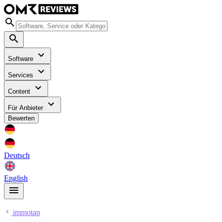
Software
Services
Content
Für Anbieter
Bewerten
Deutsch
English
immotap