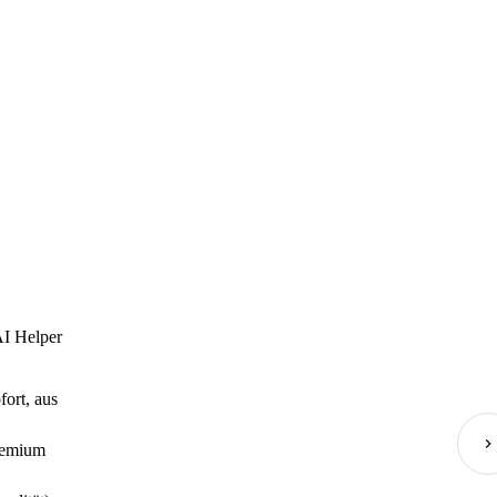
AI Helper
ort, aus
remium