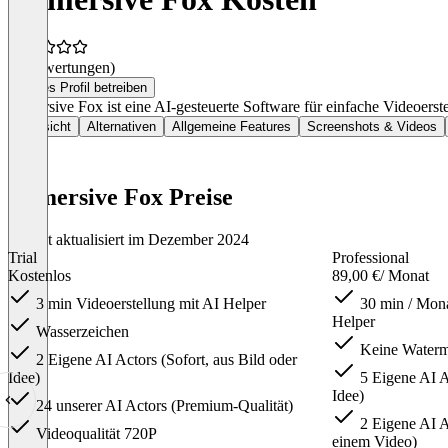
(0 Bewertungen)
Dieses Profil betreiben
Immersive Fox ist eine AI-gesteuerte Software für einfache Videoerste
Übersicht
Alternativen
Allgemeine Features
Screenshots & Videos
Immersive Fox Preise
Zuletzt aktualisiert im Dezember 2024
Trial
Professional
Kostenlos
89,00 €
/ Monat
3 min Videoerstellung mit AI Helper
30 min / Mona
Helper
Wasserzeichen
Keine Waterm
2 Eigene AI Actors (Sofort, aus Bild oder
Idee)
5 Eigene AI Ac
Idee)
24 unserer AI Actors (Premium-Qualität)
2 Eigene AI A
Videoqualität 720P
einem Video)