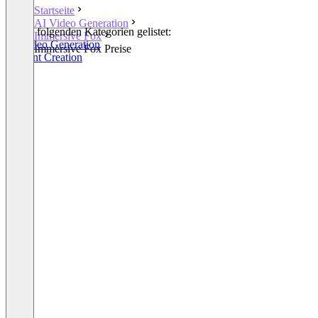
Startseite
AI Video Generation
In den folgenden Kategorien gelistet:
Immersive Fox
AI Video Generation
Immersive Fox Preise
Content Creation