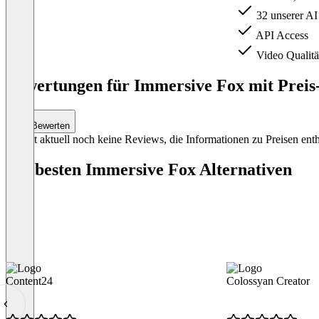
32 unserer AI
API Access
Video Qualitä
Item
1
Bewertungen für Immersive Fox mit Preis-
of
3
Bewerten
Es gibt aktuell noch keine Reviews, die Informationen zu Preisen enth
Die besten Immersive Fox Alternativen
Content24
Colossyan Creator