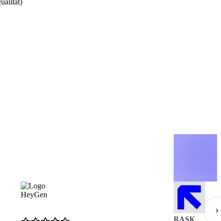
alität)
HeyGen
RASK