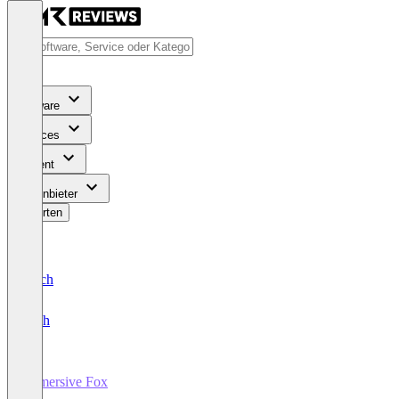
Software
Services
Content
Für Anbieter
Bewerten
Deutsch
English
Immersive Fox