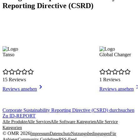
Reporting Directive (CSRD)
Tanso
Global Changer
15 Reviews
1 Reviews
Reviews ansehen
Reviews ansehen
Item
Corporate Sustainability Reporting Directive (CSRD) durchsuchen
1
Zu ID-REPORT
of
Alle Produkte
Alle Services
Alle Software Kategorien
Alle Service
8
Kategorien
© OMR 2026
Impressum
Datenschutz
Nutzungsbedingungen
Für
Anbieter
Community Guidelines
RSS-Feed