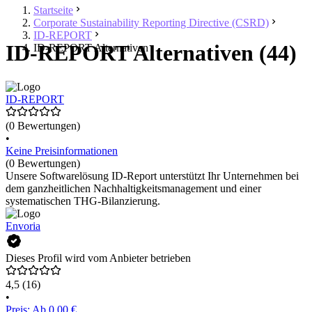
Startseite
Corporate Sustainability Reporting Directive (CSRD)
ID-REPORT
ID-REPORT Alternativen (44)
ID-REPORT Alternativen
ID-REPORT
(0 Bewertungen)
•
Keine Preisinformationen
(0 Bewertungen)
Unsere Softwarelösung ID-Report unterstützt Ihr Unternehmen bei
dem ganzheitlichen Nachhaltigkeitsmanagement und einer
systematischen THG-Bilanzierung.
Envoria
Dieses Profil wird vom Anbieter betrieben
4,5
(16)
•
Preis: Ab 0,00 €