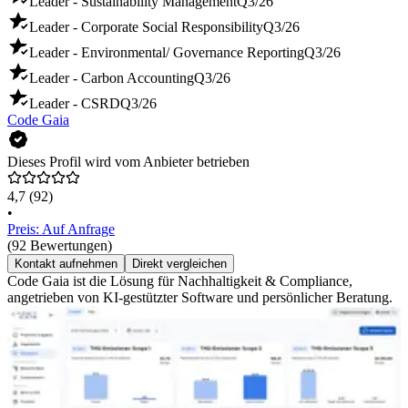
Leader - Sustainability Management
Q3/26
Leader - Corporate Social Responsibility
Q3/26
Leader - Environmental/ Governance Reporting
Q3/26
Leader - Carbon Accounting
Q3/26
Leader - CSRD
Q3/26
Code Gaia
Dieses Profil wird vom Anbieter betrieben
4,7
(92)
•
Preis: Auf Anfrage
(92 Bewertungen)
Kontakt aufnehmen
Direkt vergleichen
Code Gaia ist die Lösung für Nachhaltigkeit & Compliance,
angetrieben von KI-gestützter Software und persönlicher Beratung.