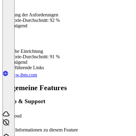
Erfüllung der Anforderungen
0
%
Kategorie-Durchschnitt: 92 %
Ungenügend
Einfache Einrichtung
0
%
Kategorie-Durchschnitt: 91 %
Ungenügend
Weiterführende Links
www.ibm.com
Allgemeine Features
Setup & Support
Cloud
Keine Informationen zu diesem Feature