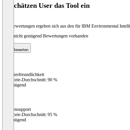
of
So schätzen User das Tool ein
8
Die Bewertungen ergeben sich aus den für IBM Environmental Intel
Noch nicht genügend Bewertungen vorhanden
Bewerten
Benutzerfreundlichkeit
0
%
Kategorie-Durchschnitt: 90 %
Ungenügend
Kundensupport
0
%
Kategorie-Durchschnitt: 95 %
Ungenügend