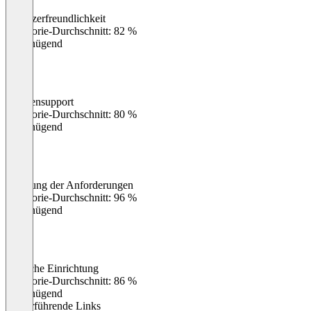
Benutzerfreundlichkeit
0
%
Kategorie-Durchschnitt: 82 %
Ungenügend
Kundensupport
0
%
Kategorie-Durchschnitt: 80 %
Ungenügend
Erfüllung der Anforderungen
0
%
Kategorie-Durchschnitt: 96 %
Ungenügend
Einfache Einrichtung
0
%
Kategorie-Durchschnitt: 86 %
Ungenügend
Weiterführende Links