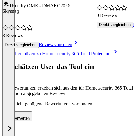
Used by OMR - DMARC
2026
Skysnag
0 Reviews
R
Direkt vergleichen
3 Reviews
Reviews ansehen
Direkt vergleichen
Item
Alle Alternativen zu Hornetsecurity 365 Total Protection
1
of
So schätzen User das Tool ein
8
Die Bewertungen ergeben sich aus den für Hornetsecurity 365 Total
Protection abgegebenen Reviews
Noch nicht genügend Bewertungen vorhanden
Bewerten