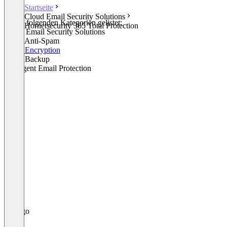
Startseite
Cloud Email Security Solutions
In den folgenden Kategorien gelistet:
Hornetsecurity 365 Total Protection
Cloud Email Security Solutions
Email Anti-Spam
Email Encryption
Email Backup
Intelligent Email Protection
+1