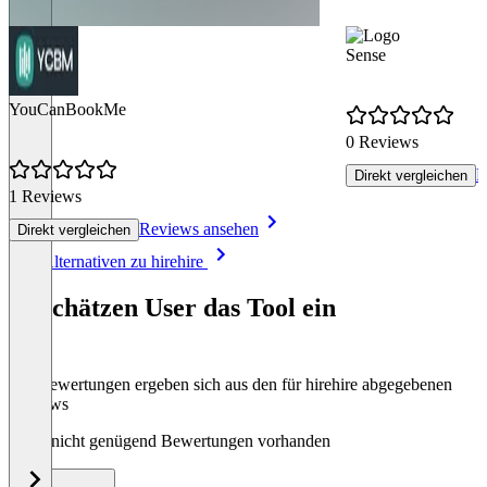
Sense
YouCanBookMe
0 Reviews
R
Direkt vergleichen
1 Reviews
Reviews ansehen
Direkt vergleichen
Item
Alle Alternativen zu hirehire
1
of
So schätzen User das Tool ein
8
Die Bewertungen ergeben sich aus den für hirehire abgegebenen
Reviews
Noch nicht genügend Bewertungen vorhanden