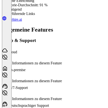
Einfache Einrichtung
0
%
Kategorie-Durchschnitt: 91 %
Ungenügend
Weiterführende Links
hirehire.ai
Allgemeine Features
Setup & Support
Cloud
Keine Informationen zu diesem Feature
On-premise
Keine Informationen zu diesem Feature
24/7-Support
Keine Informationen zu diesem Feature
Deutschsprachiger Support