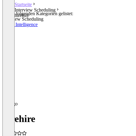
Startseite
Interview Scheduling
In den folgenden Kategorien gelistet:
hirehire
Interview Scheduling
Talent Intelligence
hirehire