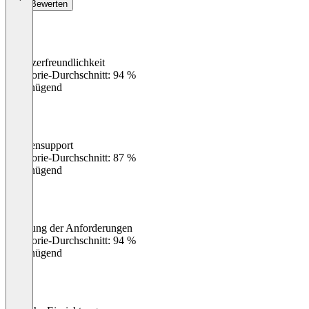
Bewerten
Benutzerfreundlichkeit
0
%
Kategorie-Durchschnitt: 94 %
Ungenügend
Kundensupport
0
%
Kategorie-Durchschnitt: 87 %
Ungenügend
Erfüllung der Anforderungen
0
%
Kategorie-Durchschnitt: 94 %
Ungenügend