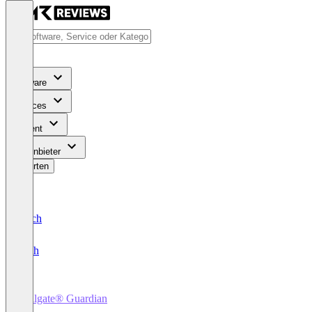
Software
Services
Content
Für Anbieter
Bewerten
Deutsch
English
Hellgate® Guardian