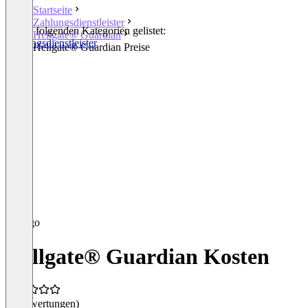
Startseite
Zahlungsdienstleister
In den folgenden Kategorien gelistet:
Hellgate® Guardian
Zahlungsdienstleister
Hellgate® Guardian Preise
Hellgate® Guardian Kosten
(0 Bewertungen)