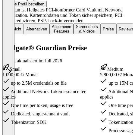
Dieses Profil betreiben
Guardian ist Hellgates PCI-konformer Card Vault mit Network
Tokenization. Kartenrohdaten und Token sicher speichern, PCI-
Scope reduzieren, PSP-Lock-in vermeiden.
Allgemeine
Screenshots
Übersicht
Alternativen
Preise
Reviews
Features
& Videos
Hellgate® Guardian Preise
Zuletzt aktualisiert im Juli 2026
Small
Medium
1.000,00 €
/ Monat
5.800,00 €
/ Mona
up to 2,5M credentials on file
up to 15M cred
Additional Network Token issuance fee
Additional Ne
applies
applies
One time per token, usage is free
One time per t
Dedicated, single-tennant vault
Dedicated, sin
Tokenization SDK
Tokenizatio
Processor-agno