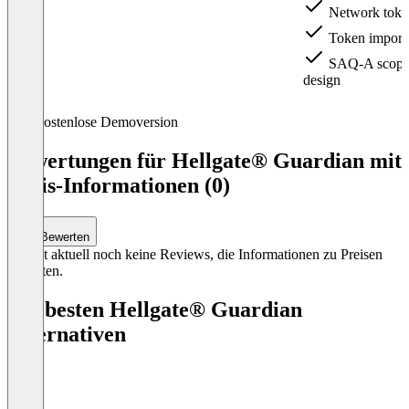
Network token
Token import 
SAQ-A scope 
design
Item
Kostenlose Demoversion
1
of
Bewertungen für Hellgate® Guardian mit
3
Preis-Informationen (0)
Bewerten
Es gibt aktuell noch keine Reviews, die Informationen zu Preisen
enthalten.
Die besten Hellgate® Guardian
Alternativen