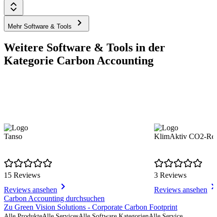
Mehr Software & Tools
Weitere Software & Tools in der
Kategorie Carbon Accounting
Tanso
KlimAktiv CO2-Re
15 Reviews
3 Reviews
Reviews ansehen
Reviews ansehen
Item
Carbon Accounting durchsuchen
1
Zu Green Vision Solutions - Corporate Carbon Footprint
of
Alle Produkte
Alle Services
Alle Software Kategorien
Alle Service