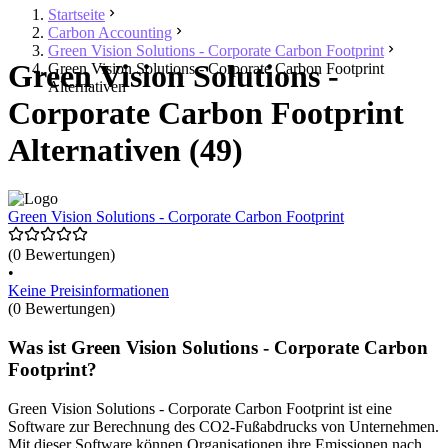
Startseite
Carbon Accounting
Green Vision Solutions - Corporate Carbon Footprint
Green Vision Solutions -
Green Vision Solutions - Corporate Carbon Footprint
Alternativen
Corporate Carbon Footprint
Alternativen (49)
Green Vision Solutions - Corporate Carbon Footprint
(0 Bewertungen)
•
Keine Preisinformationen
(0 Bewertungen)
Was ist Green Vision Solutions - Corporate Carbon
Footprint?
Green Vision Solutions - Corporate Carbon Footprint ist eine
Software zur Berechnung des CO2-Fußabdrucks von Unternehmen.
Mit dieser Software können Organisationen ihre Emissionen nach