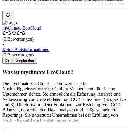
sowie den
XDC Real Estate Explorer
für Immobilienanalysen. Die
Lösungen unterstützen Unternehmen dabei, ESG-Reporting zu
erweitern, Klimarisiken zu bewerten und nachhaltige Investitionen
zu planen.
myclimate EcoCloud
(0 Bewertungen)
•
Keine Preisinformationen
(0 Bewertungen)
Direkt vergleichen
Was ist myclimate EcoCloud?
Die myclimate EcoCloud ist eine webbasierte
Nachhaltigkeitssoftware für Carbon Management, die sich an
Unternehmen richtet. Sie ermöglicht die Erfassung, Analyse und
Verbesserung von Umweltdaten und CO2-Emissionen (Scopes 1, 2
und 3). Die Software bietet Funktionen zur Erstellung von CO2-
Bilanzen, tiefgreifenden Datenanalysen und maßgeschneiderten
Reportings. Sie unterstützt Unternehmen bei der Erfüllung von
Nachhaltigkeitsberichterstattungsanforder