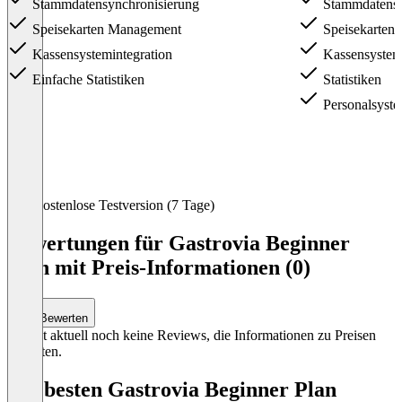
Stammdatensynchronisierung
Stammdatensy
Speisekarten Management
Speisekarten
Kassensystemintegration
Kassensystemi
Einfache Statistiken
Statistiken
Personalsyst
Item
Kostenlose Testversion (7 Tage)
1
of
Bewertungen für Gastrovia Beginner
4
Plan mit Preis-Informationen (0)
Bewerten
Es gibt aktuell noch keine Reviews, die Informationen zu Preisen
enthalten.
Die besten Gastrovia Beginner Plan