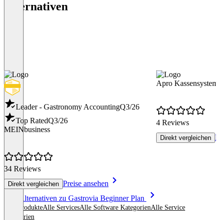
Alternativen
Apro Kassensystem
Leader - Gastronomy Accounting
Q3/26
Top Rated
Q3/26
4 Reviews
MEINbusiness
P
Direkt vergleichen
34 Reviews
Preise ansehen
Direkt vergleichen
Item
Alle Alternativen zu Gastrovia Beginner Plan
1
Alle Produkte
Alle Services
Alle Software Kategorien
Alle Service
of
Kategorien
8