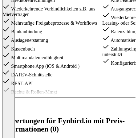
Kreditorenrechnungen
Alle Features 
Wiederkehrende Verbindlichkeiten z.B. aus
Ausgangsrech
Mietverträgen
Wiederkehren
Mehrstufige Freigabeprozesse & Workflows
Leasing- oder Ser
Bankanbindung
Ratenzahlung
Auslagenerstattung
Automatisier
Kassenbuch
Zahlungseinga
unterstützt
Multimandatentenfähigkeit
Konfigurierba
Smartphone App (iOS & Android )
DATEV-Schnittstelle
REST-API
Rechte & Rollen-Mmgt
Item
1
of
3
Bewertungen für Fynbird.io mit Preis-
Informationen (0)