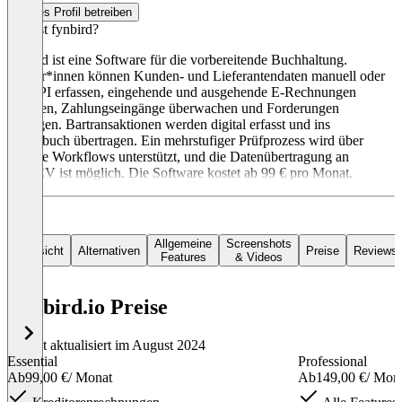
Dieses Profil betreiben
Was ist fynbird?
fynbird ist eine Software für die vorbereitende Buchhaltung.
Nutzer*innen können Kunden- und Lieferantendaten manuell oder
per API erfassen, eingehende und ausgehende E-Rechnungen
erstellen, Zahlungseingänge überwachen und Forderungen
managen. Bartransaktionen werden digital erfasst und ins
Hauptbuch übertragen. Ein mehrstufiger Prüfprozess wird über
digitale Workflows unterstützt, und die Datenübertragung an
DATEV ist möglich. Die Software kostet ab 99 € pro Monat.
Allgemeine
Screenshots
Übersicht
Alternativen
Preise
Reviews
Features
& Videos
Fynbird.io Preise
Zuletzt aktualisiert im August 2024
Essential
Professional
Ab
99,00 €
/ Monat
Ab
149,00 €
/ Mon