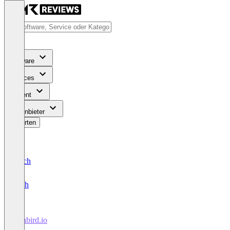
Software
Services
Content
Für Anbieter
Bewerten
Deutsch
English
Fynbird.io