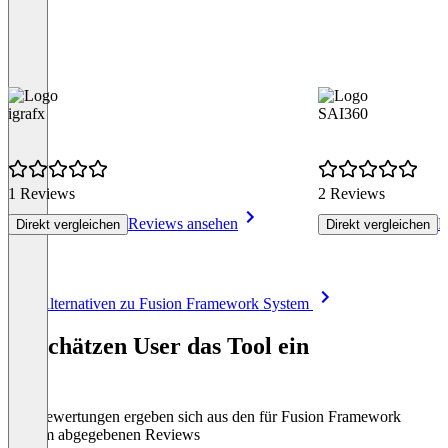
igrafx
SAI360
1 Reviews
2 Reviews
Reviews ansehen
R
Direkt vergleichen
Direkt vergleichen
Item
Alle Alternativen zu Fusion Framework System
1
of
So schätzen User das Tool ein
8
Die Bewertungen ergeben sich aus den für Fusion Framework
System abgegebenen Reviews