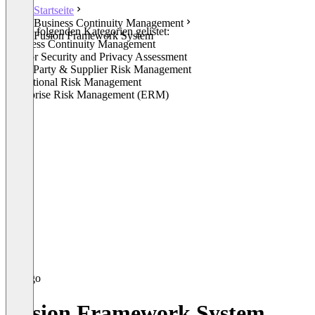
Startseite
Business Continuity Management
In den folgenden Kategorien gelistet:
Fusion Framework System
Business Continuity Management
Vendor Security and Privacy Assessment
Third Party & Supplier Risk Management
Operational Risk Management
Enterprise Risk Management (ERM)
Fusion Framework System