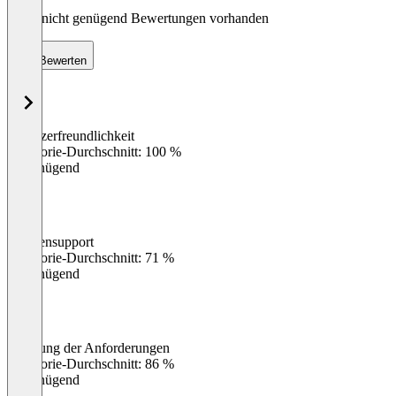
Noch nicht genügend Bewertungen vorhanden
Bewerten
Benutzerfreundlichkeit
0
%
Kategorie-Durchschnitt: 100 %
Ungenügend
Kundensupport
0
%
Kategorie-Durchschnitt: 71 %
Ungenügend
Erfüllung der Anforderungen
0
%
Kategorie-Durchschnitt: 86 %
Ungenügend