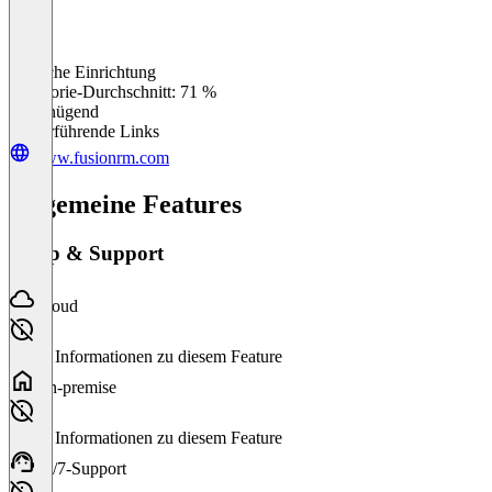
Einfache Einrichtung
0
%
Kategorie-Durchschnitt: 71 %
Ungenügend
Weiterführende Links
www.fusionrm.com
Allgemeine Features
Setup & Support
Cloud
Keine Informationen zu diesem Feature
On-premise
Keine Informationen zu diesem Feature
24/7-Support