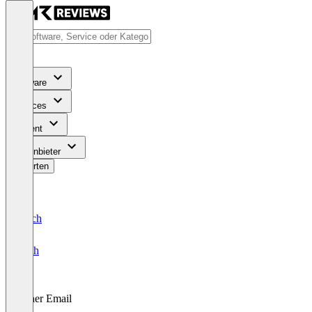
Software
Services
Content
Für Anbieter
Bewerten
Deutsch
English
Other Email