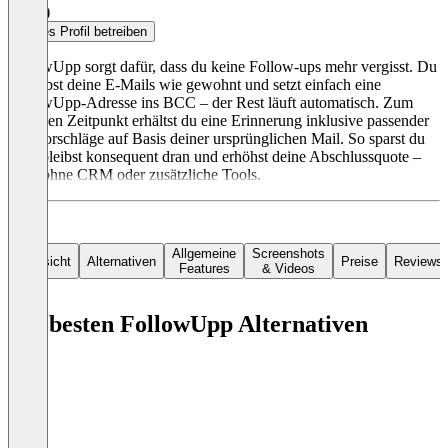
5,0
(1)
Dieses Profil betreiben
FollowUpp sorgt dafür, dass du keine Follow-ups mehr vergisst. Du
schreibst deine E-Mails wie gewohnt und setzt einfach eine
FollowUpp-Adresse ins BCC – der Rest läuft automatisch. Zum
richtigen Zeitpunkt erhältst du eine Erinnerung inklusive passender
Textvorschläge auf Basis deiner ursprünglichen Mail. So sparst du
Zeit, bleibst konsequent dran und erhöhst deine Abschlussquote –
ganz ohne CRM oder zusätzliche Tools.
Allgemeine
Screenshots
Übersicht
Alternativen
Preise
Reviews
Features
& Videos
Die besten FollowUpp Alternativen