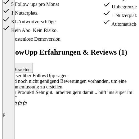
5 Follow-ups pro Monat
Unbegrenzte 
1 Nutzerplatz
1 Nutzerplatz
KI-Antwortvorschläge
Automatisches
Kein Abo. Kein Risiko.
Item
Kostenlose Demoversion
1
of
FollowUpp Erfahrungen & Reviews (1)
6
Bewerten
Was User über FollowUpp sagen
Es sind noch nicht genügend Bewertungen vorhanden, um eine
Zusammenfassung zu erstellen.
“Super Produkt! Sehr gut.. arbeiten gern damit .. hilft uns super im
Alltag”
5.0
F