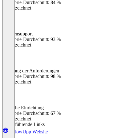
Kategorie-Durchschnitt: 84 %
Ausgezeichnet
Kundensupport
0
%
Kategorie-Durchschnitt: 93 %
Ausgezeichnet
Erfüllung der Anforderungen
0
%
Kategorie-Durchschnitt: 98 %
Ausgezeichnet
Einfache Einrichtung
0
%
Kategorie-Durchschnitt: 67 %
Ausgezeichnet
Weiterführende Links
FollowUpp Website