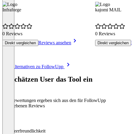
Infraforge
kajomi MAIL
0 Reviews
0 Reviews
Reviews ansehen
R
Direkt vergleichen
Direkt vergleichen
Item
Alle Alternativen zu FollowUpp
1
of
So schätzen User das Tool ein
8
Die Bewertungen ergeben sich aus den für FollowUpp
abgegebenen Reviews
Benutzerfreundlichkeit
0
%