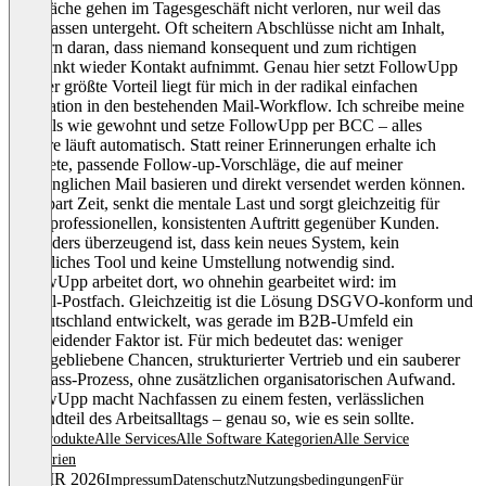
Gespräche gehen im Tagesgeschäft nicht verloren, nur weil das
Nachfassen untergeht. Oft scheitern Abschlüsse nicht am Inhalt,
sondern daran, dass niemand konsequent und zum richtigen
Zeitpunkt wieder Kontakt aufnimmt. Genau hier setzt FollowUpp
an. Der größte Vorteil liegt für mich in der radikal einfachen
Integration in den bestehenden Mail‑Workflow. Ich schreibe meine
E‑Mails wie gewohnt und setze FollowUpp per BCC – alles
Weitere läuft automatisch. Statt reiner Erinnerungen erhalte ich
konkrete, passende Follow‑up‑Vorschläge, die auf meiner
ursprünglichen Mail basieren und direkt versendet werden können.
Das spart Zeit, senkt die mentale Last und sorgt gleichzeitig für
einen professionellen, konsistenten Auftritt gegenüber Kunden.
Besonders überzeugend ist, dass kein neues System, kein
zusätzliches Tool und keine Umstellung notwendig sind.
FollowUpp arbeitet dort, wo ohnehin gearbeitet wird: im
E‑Mail‑Postfach. Gleichzeitig ist die Lösung DSGVO‑konform und
in Deutschland entwickelt, was gerade im B2B‑Umfeld ein
entscheidender Faktor ist. Für mich bedeutet das: weniger
liegengebliebene Chancen, strukturierter Vertrieb und ein sauberer
Nachfass‑Prozess, ohne zusätzlichen organisatorischen Aufwand.
FollowUpp macht Nachfassen zu einem festen, verlässlichen
Bestandteil des Arbeitsalltags – genau so, wie es sein sollte.
Alle Produkte
Alle Services
Alle Software Kategorien
Alle Service
Kategorien
© OMR 2026
Impressum
Datenschutz
Nutzungsbedingungen
Für