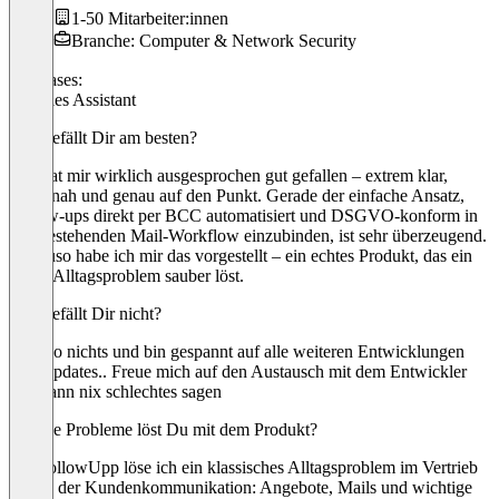
1-50 Mitarbeiter:innen
Branche: Computer & Network Security
Use cases:
AI Sales Assistant
Was gefällt Dir am besten?
Das hat mir wirklich ausgesprochen gut gefallen – extrem klar,
praxisnah und genau auf den Punkt. Gerade der einfache Ansatz,
Follow‑ups direkt per BCC automatisiert und DSGVO‑konform in
den bestehenden Mail‑Workflow einzubinden, ist sehr überzeugend.
Genauso habe ich mir das vorgestellt – ein echtes Produkt, das ein
reales Alltagsproblem sauber löst.
Was gefällt Dir nicht?
habe so nichts und bin gespannt auf alle weiteren Entwicklungen
und Updates.. Freue mich auf den Austausch mit dem Entwickler
und kann nix schlechtes sagen
Welche Probleme löst Du mit dem Produkt?
Mit FollowUpp löse ich ein klassisches Alltagsproblem im Vertrieb
und in der Kundenkommunikation: Angebote, Mails und wichtige