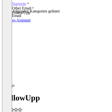
Startseite
Other Email
In den folgenden Kategorien gelistet:
FollowUpp
Other Email
AI Sales Assistant
FollowUpp