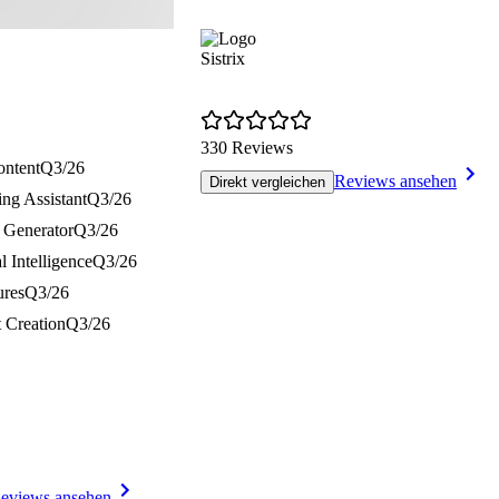
Sistrix
330 Reviews
ontent
Q3/26
Reviews ansehen
Direkt vergleichen
ing Assistant
Q3/26
 Generator
Q3/26
al Intelligence
Q3/26
ures
Q3/26
 Creation
Q3/26
eviews ansehen