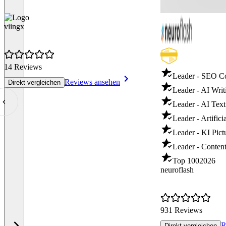
viingx
14 Reviews
Leader - SEO C
Reviews ansehen
Direkt vergleichen
Leader - AI Writ
Leader - AI Text
Leader - Artifici
Leader - KI Pict
Leader - Content
Top 100
2026
neuroflash
931 Reviews
R
Direkt vergleichen