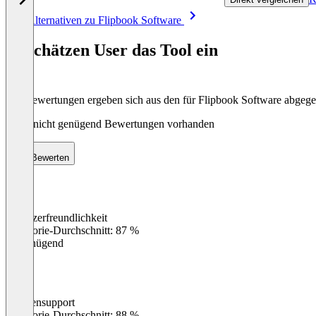
Item
Alle Alternativen zu Flipbook Software
1
of
So schätzen User das Tool ein
8
Die Bewertungen ergeben sich aus den für Flipbook Software abge
Noch nicht genügend Bewertungen vorhanden
Bewerten
Benutzerfreundlichkeit
0
%
Kategorie-Durchschnitt: 87 %
Ungenügend
Kundensupport
0
%
Kategorie-Durchschnitt: 88 %