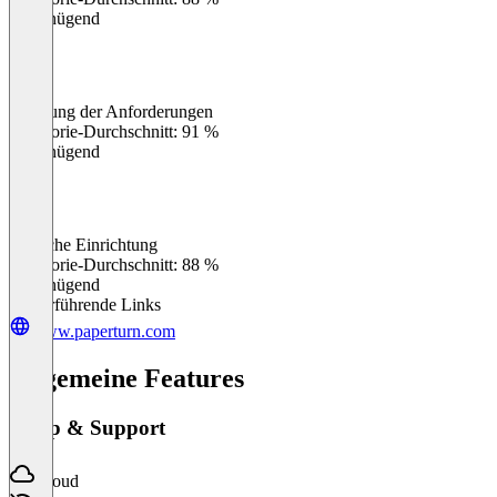
Ungenügend
Erfüllung der Anforderungen
0
%
Kategorie-Durchschnitt: 91 %
Ungenügend
Einfache Einrichtung
0
%
Kategorie-Durchschnitt: 88 %
Ungenügend
Weiterführende Links
www.paperturn.com
Allgemeine Features
Setup & Support
Cloud