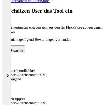
Alle Alternativen zu FlexxStore
1
of
So schätzen User das Tool ein
8
Die Bewertungen ergeben sich aus den für FlexxStore abgegebenen
Reviews
Noch nicht genügend Bewertungen vorhanden
Bewerten
Benutzerfreundlichkeit
0
%
Kategorie-Durchschnitt: 90 %
Ungenügend
Kundensupport
0
%
Kategorie-Durchschnitt: 92 %