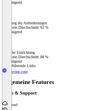
Ungenügend
Erfüllung der Anforderungen
0
%
Kategorie-Durchschnitt: 92 %
Ungenügend
Einfache Einrichtung
0
%
Kategorie-Durchschnitt: 88 %
Ungenügend
Weiterführende Links
soluvine.com
Allgemeine Features
Setup & Support
Cloud