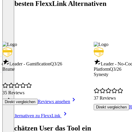
Die besten FlexxLink Alternativen
Leader - Gamification
Q3/26
Leader - No-Co
Brame
Platform
Q3/26
Synesty
35 Reviews
37 Reviews
Reviews ansehen
Direkt vergleichen
R
Direkt vergleichen
Item
Alle Alternativen zu FlexxLink
1
of
So schätzen User das Tool ein
8