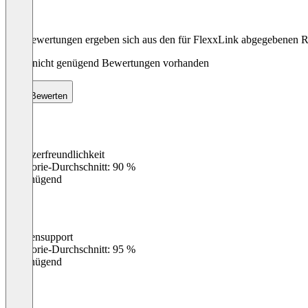
Die Bewertungen ergeben sich aus den für FlexxLink abgegebenen 
Noch nicht genügend Bewertungen vorhanden
Bewerten
Benutzerfreundlichkeit
0
%
Kategorie-Durchschnitt: 90 %
Ungenügend
Kundensupport
0
%
Kategorie-Durchschnitt: 95 %
Ungenügend