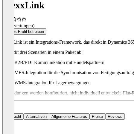
FlexxLink
(0 Bewertungen)
Dieses Profil betreiben
FlexxLink ist ein Integrations-Framework, das direkt in Dynamics 36
Es deckt drei Szenarien in einem Paket ab:
B2B/EDI-Kommunikation mit Handelspartnern
MES-Integration für die Synchronisation von Fertigungsaufträ
WMS-Integration für Lagerbewegungen
Anbindungen werden konfiguriert, nicht individuell entwickelt. Fla
Übersicht
Alternativen
Allgemeine Features
Preise
Reviews