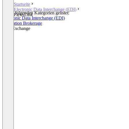
Startseite
Electronic Data Interchange (EDI)
In den folgenden Kategorien gelistet:
FlexxLink
Electronic Data Interchange (EDI)
Integration Brokerage
Data Exchange