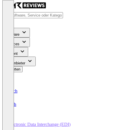
Software
Services
Content
Für Anbieter
Bewerten
Deutsch
English
Electronic Data Interchange (EDI)