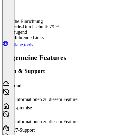
Einfache Einrichtung
0
%
Kategorie-Durchschnitt: 79 %
Ungenügend
Weiterführende Links
fastlane.tools
Allgemeine Features
Setup & Support
Cloud
Keine Informationen zu diesem Feature
On-premise
Keine Informationen zu diesem Feature
24/7-Support