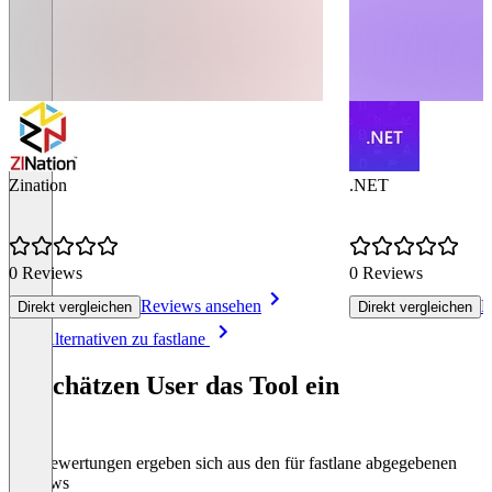
Zination
.NET
0 Reviews
0 Reviews
Reviews ansehen
R
Direkt vergleichen
Direkt vergleichen
Item
Alle Alternativen zu fastlane
1
of
So schätzen User das Tool ein
8
Die Bewertungen ergeben sich aus den für fastlane abgegebenen
Reviews