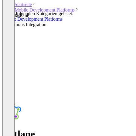
Startseite
Mobile Development Platforms
In den folgenden Kategorien gelistet:
fastlane
Mobile Development Platforms
Continuous Integration
fastlane