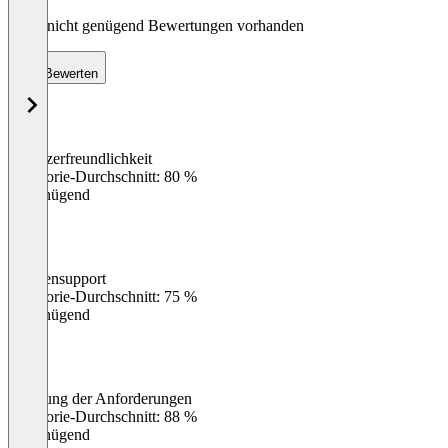
Noch nicht genügend Bewertungen vorhanden
Bewerten
Benutzerfreundlichkeit
0
%
Kategorie-Durchschnitt: 80 %
Ungenügend
Kundensupport
0
%
Kategorie-Durchschnitt: 75 %
Ungenügend
Erfüllung der Anforderungen
0
%
Kategorie-Durchschnitt: 88 %
Ungenügend