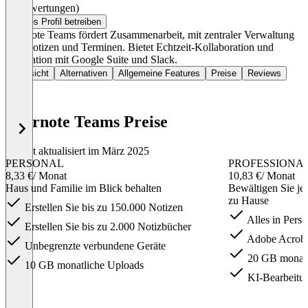
(0 Bewertungen)
Dieses Profil betreiben
Evernote Teams fördert Zusammenarbeit, mit zentraler Verwaltung
von Notizen und Terminen. Bietet Echtzeit-Kollaboration und
Integration mit Google Suite und Slack.
Übersicht
Alternativen
Allgemeine Features
Preise
Reviews
Evernote Teams Preise
Zuletzt aktualisiert im März 2025
PERSONAL
PROFESSIONA
8,33 €
/ Monat
10,83 €
/ Monat
Haus und Familie im Blick behalten
Bewältigen Sie jed
zu Hause
Erstellen Sie bis zu 150.000 Notizen
Alles in Persö
Erstellen Sie bis zu 2.000 Notizbücher
Adobe Acroba
Unbegrenzte verbundene Geräte
20 GB monatl
10 GB monatliche Uploads
KI-Bearbeitun