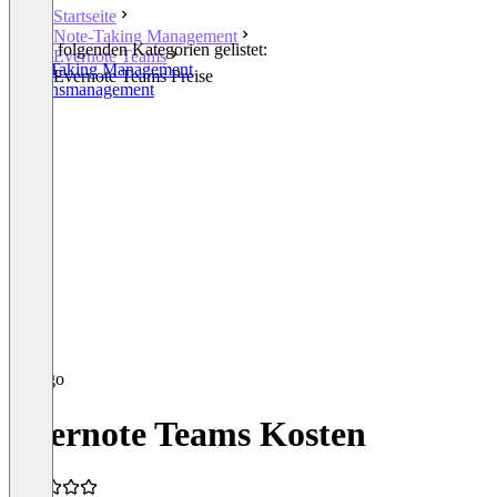
Startseite
Note-Taking Management
In den folgenden Kategorien gelistet:
Evernote Teams
Note-Taking Management
Evernote Teams Preise
Wissensmanagement
Evernote Teams Kosten