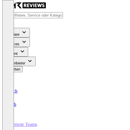
Software
Services
Content
Für Anbieter
Bewerten
Deutsch
English
Evernote Teams