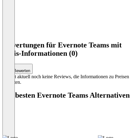
Item
1
Bewertungen für Evernote Teams mit
of
Preis-Informationen (0)
4
Bewerten
Es gibt aktuell noch keine Reviews, die Informationen zu Preisen
enthalten.
Die besten Evernote Teams Alternativen