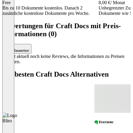
Free
8,00 €
/ Monat
Bis zu 10 Dokumente kostenlos. Danach 2
Unbegrenzter Zuga
zusätzliche kostenlose Dokumente pro Woche.
Dokumente wie Si
Item
1
Bewertungen für Craft Docs mit Preis-
of
Informationen (0)
5
Bewerten
Es gibt aktuell noch keine Reviews, die Informationen zu Preisen
enthalten.
Die besten Craft Docs Alternativen
Bliro