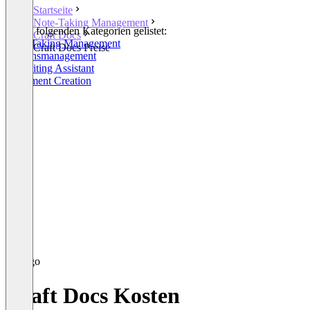
Startseite
Note-Taking Management
In den folgenden Kategorien gelistet:
Craft Docs
Note-Taking Management
Craft Docs Preise
Wissensmanagement
AI Writing Assistant
Document Creation
Craft Docs Kosten