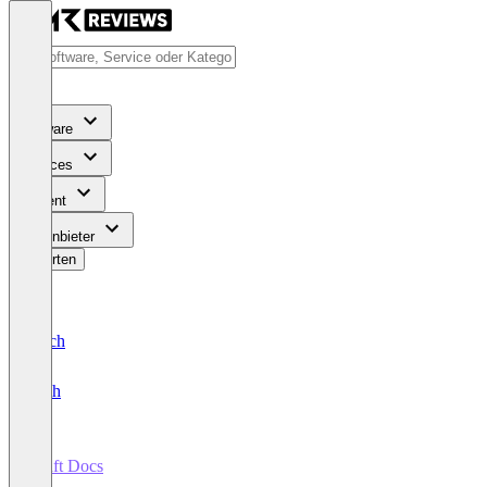
Software
Services
Content
Für Anbieter
Bewerten
Deutsch
English
Craft Docs