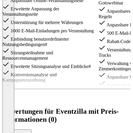
Anpassbare Online-Veranstaltungsseite
Gotowebinar
Erweiterte Anpassung der
Anpassbares R
Veranstaltungsseite
Regeln
Unterstützung für mehrere Währungen
Anpassbare Be
1000 E-Mail-Einladungen pro Veranstaltung
500 E-Mail-Ei
Einbindung benutzerdefinierter
Rabatt-Codes
Nutzungsbedingungen#
Veranstaltung
Sitzungsteilnahme und
Tracks
Ressourcenmanagement
Verwaltung v
Erweiterte Sitzungsanalyse und Einblicke#
Zimmerkontingen
Konversionsanalyse und
Anpassbare Um
Kampagnenzuordnung
Automatische 
Warteschlangenmanagement für
Veranstaltungen mit hohem Aufkommen#
Erweiterte Se
Teilnehmer
Erweiterte ereignisübergreifende Berichte
Erstellung und
Bewertungen für Eventzilla mit Preis-
Vor-Ort-Check-in / Badge-Druck für
Veranstaltungsber
Teilnehmer#
Informationen (0)
Entwerfen und
Erweitertes Badge-Designer-Tool
Namensschilder
Zugang zu erweiterten REST-API-