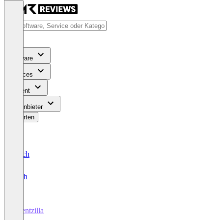
Software
Services
Content
Für Anbieter
Bewerten
Deutsch
English
Eventzilla