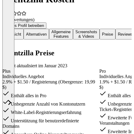
(0 Bewertungen)
Dieses Profil betreiben
Allgemeine
Screenshots
Übersicht
Alternativen
Preise
Reviews
Features
& Videos
Eventzilla Preise
Zuletzt aktualisiert im Januar 2023
Plus
Pro
Individuelles Angebot
Individuelles Ang
2.9% + $1.50 / Registrierung (Obergrenze: 19,99
1.9% + $1.50 / Re
$)
$)
Enthält alles in Pro
Enthält alles 
Unbegrenzte Anzahl von Kontonutzern
Unbegrenzte A
Ticket-/Registrier
White-Label-Registrierungserfahrung
Erweiterte Fun
Unterstützung für benutzerdefinierte
Veranstaltungen
Domains
Erweiterte Int