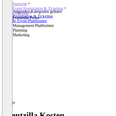
Startseite
Event Registration & Ticketing
In den folgenden Kategorien gelistet:
Eventzilla
Event Registration & Ticketing
Eventzilla Preise
Virtuelle Event-Plattformen
Event Management Plattformen
Event Planning
Event Marketing
Eventzilla Kosten