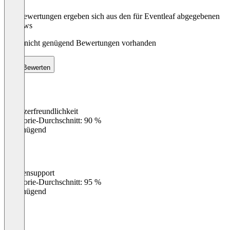
Die Bewertungen ergeben sich aus den für Eventleaf abgegebenen
Reviews
Noch nicht genügend Bewertungen vorhanden
Bewerten
Benutzerfreundlichkeit
0
%
Kategorie-Durchschnitt: 90 %
Ungenügend
Kundensupport
0
%
Kategorie-Durchschnitt: 95 %
Ungenügend