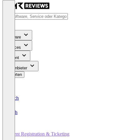
Software
Services
Content
Für Anbieter
Bewerten
Deutsch
English
Event Registration & Ticketing