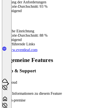
Erfüllung der Anforderungen
0
%
Kategorie-Durchschnitt: 93 %
Ungenügend
Einfache Einrichtung
0
%
Kategorie-Durchschnitt: 88 %
Ungenügend
Weiterführende Links
www.eventleaf.com
Allgemeine Features
Setup & Support
Cloud
Keine Informationen zu diesem Feature
On-premise