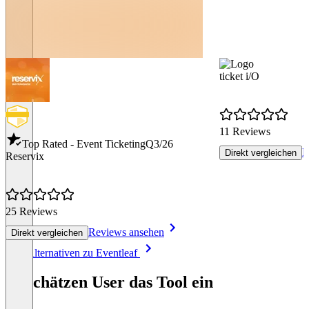
ticket i/O
11 Reviews
Top Rated - Event Ticketing
Q3/26
R
Direkt vergleichen
Reservix
25 Reviews
Reviews ansehen
Direkt vergleichen
Item
Alle Alternativen zu Eventleaf
1
of
So schätzen User das Tool ein
8