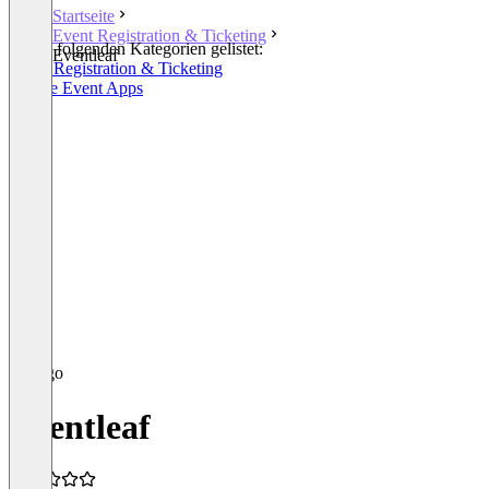
Startseite
Event Registration & Ticketing
In den folgenden Kategorien gelistet:
Eventleaf
Event Registration & Ticketing
Mobile Event Apps
Eventleaf