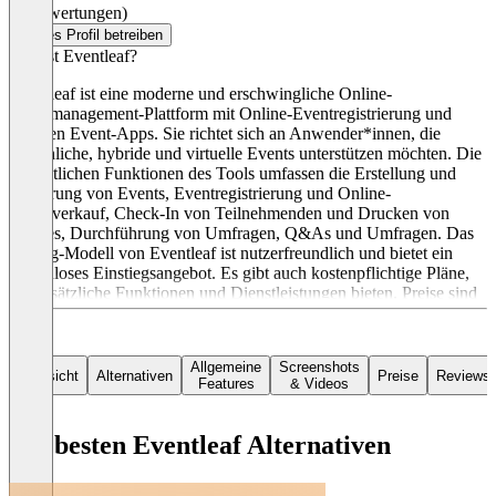
(0 Bewertungen)
Dieses Profil betreiben
Was ist Eventleaf?
Eventleaf ist eine moderne und erschwingliche Online-
Eventmanagement-Plattform mit Online-Eventregistrierung und
mobilen Event-Apps. Sie richtet sich an Anwender*innen, die
persönliche, hybride und virtuelle Events unterstützen möchten. Die
wesentlichen Funktionen des Tools umfassen die Erstellung und
Förderung von Events, Eventregistrierung und Online-
Ticketverkauf, Check-In von Teilnehmenden und Drucken von
Badges, Durchführung von Umfragen, Q&As und Umfragen. Das
Pricing-Modell von Eventleaf ist nutzerfreundlich und bietet ein
kostenloses Einstiegsangebot. Es gibt auch kostenpflichtige Pläne,
die zusätzliche Funktionen und Dienstleistungen bieten. Preise sind
in $ angegeben.
Allgemeine
Screenshots
Übersicht
Alternativen
Preise
Reviews
Features
& Videos
Die besten Eventleaf Alternativen