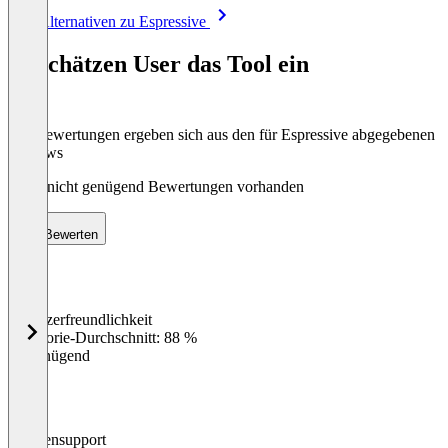
Item
Alle Alternativen zu Espressive
1
of
So schätzen User das Tool ein
8
Die Bewertungen ergeben sich aus den für Espressive abgegebenen
Reviews
Noch nicht genügend Bewertungen vorhanden
Bewerten
Benutzerfreundlichkeit
0
%
Kategorie-Durchschnitt: 88 %
Ungenügend
Kundensupport
0
%