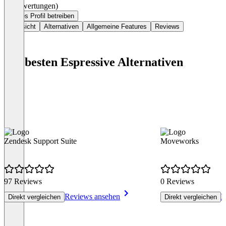
(0 Bewertungen)
Dieses Profil betreiben
Übersicht
Alternativen
Allgemeine Features
Reviews
Die besten Espressive Alternativen
Zendesk Support Suite
Moveworks
97 Reviews
0 Reviews
Reviews ansehen
R
Direkt vergleichen
Direkt vergleichen