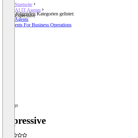
Startseite
AI IT Agents
In den folgenden Kategorien gelistet:
Espressive
AI IT Agents
AI Agents For Business Operations
Espressive