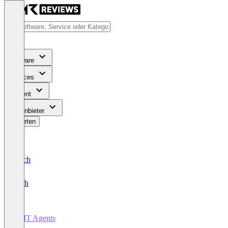
Software
Services
Content
Für Anbieter
Bewerten
Deutsch
English
AI IT Agents