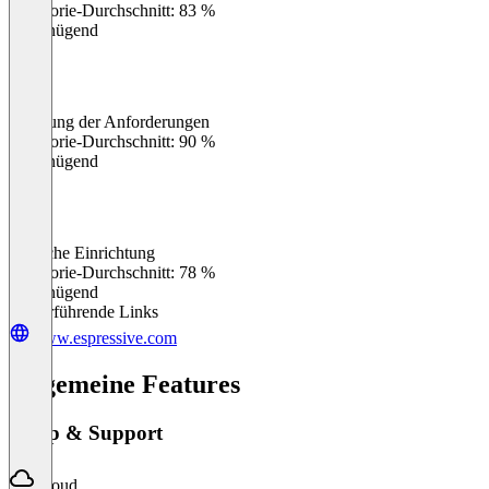
Kategorie-Durchschnitt: 83 %
Ungenügend
Erfüllung der Anforderungen
0
%
Kategorie-Durchschnitt: 90 %
Ungenügend
Einfache Einrichtung
0
%
Kategorie-Durchschnitt: 78 %
Ungenügend
Weiterführende Links
www.espressive.com
Allgemeine Features
Setup & Support
Cloud