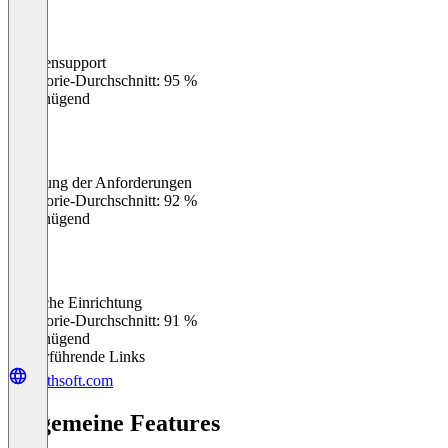
Kundensupport
0
%
Kategorie-Durchschnitt: 95 %
Ungenügend
Erfüllung der Anforderungen
0
%
Kategorie-Durchschnitt: 92 %
Ungenügend
Einfache Einrichtung
0
%
Kategorie-Durchschnitt: 91 %
Ungenügend
Weiterführende Links
earthsoft.com
Allgemeine Features