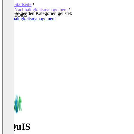
Startseite
Nachhaltigkeitsmanagement
In den folgenden Kategorien gelistet:
EQuIS
Nachhaltigkeitsmanagement
EQuIS