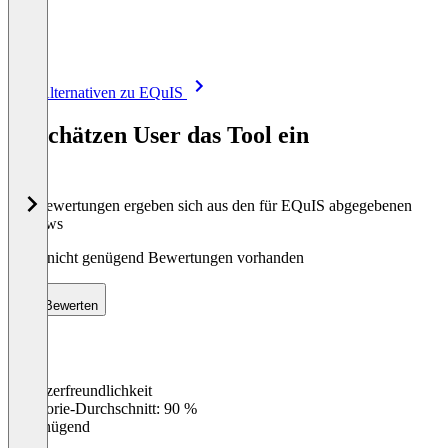
Item
Alle Alternativen zu EQuIS
1
of
So schätzen User das Tool ein
8
Die Bewertungen ergeben sich aus den für EQuIS abgegebenen
Reviews
Noch nicht genügend Bewertungen vorhanden
Bewerten
Benutzerfreundlichkeit
0
%
Kategorie-Durchschnitt: 90 %
Ungenügend