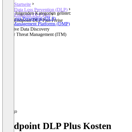
Startseite
Data Loss Prevention (DLP)
In den folgenden Kategorien gelistet:
Endpoint DLP Plus
Data Loss Prevention (DLP)
Endpoint DLP Plus Preise
Data Management Platforms (DMP)
Sensitive Data Discovery
Insider Threat Management (ITM)
Endpoint DLP Plus Kosten