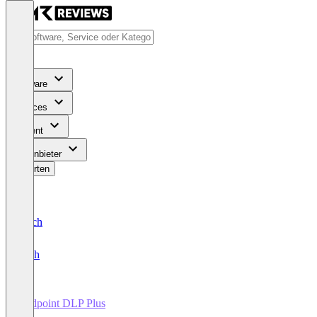
Software
Services
Content
Für Anbieter
Bewerten
Deutsch
English
Endpoint DLP Plus