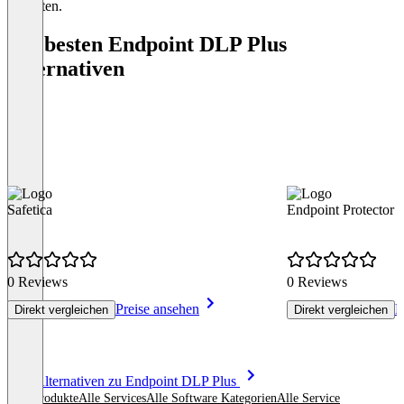
enthalten.
Die besten Endpoint DLP Plus
Alternativen
Safetica
Endpoint Protector
0 Reviews
0 Reviews
Preise ansehen
P
Direkt vergleichen
Direkt vergleichen
Item
Alle Alternativen zu Endpoint DLP Plus
1
Alle Produkte
Alle Services
Alle Software Kategorien
Alle Service
of