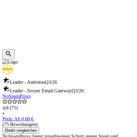
Leader - Antivirus
Q3/26
Leader - Secure Email Gateway
Q3/26
NoSpamProxy
4,8
(75)
•
Preis: Ab 0,00 €
(75 Bewertungen)
Direkt vergleichen
NoSpamProxy bietet zuverlässigen Schutz gegen Spam und