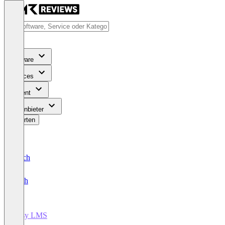
Software
Services
Content
Für Anbieter
Bewerten
Deutsch
English
Easy LMS