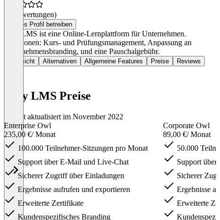
(0 Bewertungen)
Dieses Profil betreiben
Easy LMS ist eine Online-Lernplattform für Unternehmen.
Funktionen: Kurs- und Prüfungsmanagement, Anpassung an
Unternehmensbranding, und eine Pauschalgebühr.
Übersicht
Alternativen
Allgemeine Features
Preise
Reviews
Easy LMS Preise
Zuletzt aktualisiert im November 2022
Enterprise Owl
Corporate Owl
235,00 €
/ Monat
89,00 €
/ Monat
100.000 Teilnehmer-Sitzungen pro Monat
50.000 Teilne
Support über E-Mail und Live-Chat
Support über 
Sicherer Zugriff über Einladungen
Sicherer Zugr
Ergebnisse aufrufen und exportieren
Ergebnisse au
Erweiterte Zertifikate
Erweiterte Zer
Kundenspezifisches Branding
Kundenspezif