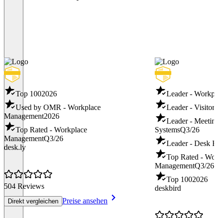
Top 100
2026
Leader - Workp
Used by OMR - Workplace
Leader - Visito
Management
2026
Leader - Meeti
Top Rated - Workplace
Systems
Q3/26
Management
Q3/26
Leader - Desk 
desk.ly
Top Rated - Wor
Management
Q3/26
Top 100
2026
504 Reviews
deskbird
Preise ansehen
Direkt vergleichen