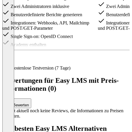
Zwei Administratoren inklusive
Zwei Administ
Benutzerdefinierte Berichte generieren
Benutzerdefini
Integrationen: Webhooks, API, Mailchimp
Integrationen
und POST/GET-Parameter
und POST/GET-P
Single Sign-on: OpenID Connect
Academy enthalten
Item
1
of
3
Kostenlose Testversion (7 Tage)
Bewertungen für Easy LMS mit Preis-
Informationen (0)
Bewerten
Es gibt aktuell noch keine Reviews, die Informationen zu Preisen
enthalten.
Die besten Easy LMS Alternativen