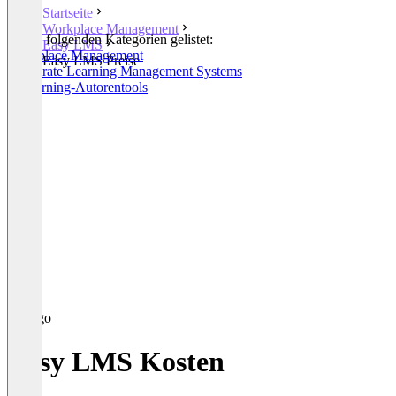
Startseite
Workplace Management
In den folgenden Kategorien gelistet:
Easy LMS
Workplace Management
Easy LMS Preise
Corporate Learning Management Systems
E-Learning-Autorentools
Easy LMS Kosten