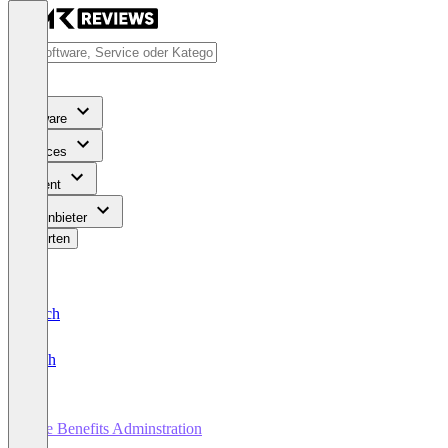
Software
Services
Content
Für Anbieter
Bewerten
Deutsch
English
ease Benefits Adminstration