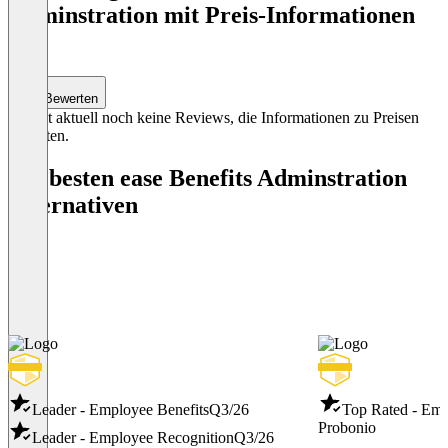
Adminstration mit Preis-Informationen
3
(0)
Bewerten
Es gibt aktuell noch keine Reviews, die Informationen zu Preisen
enthalten.
Die besten ease Benefits Adminstration
Alternativen
Leader - Employee Benefits
Q3/26
Top Rated - Emp
Probonio
Leader - Employee Recognition
Q3/26