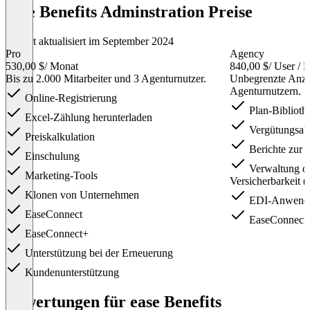
ease Benefits Adminstration Preise
Zuletzt aktualisiert im September 2024
Pro
Agency
530,00 $
/ Monat
840,00 $
/ User / 
Bis zu 2.000 Mitarbeiter und 3 Agenturnutzer.
Unbegrenzte Anzah
Agenturnutzern.
Online-Registrierung
Plan-Biblioth
Excel-Zählung herunterladen
Vergütungsab
Preiskalkulation
Berichte zur
Einschulung
Verwaltung d
Marketing-Tools
Versicherbarkeit 
Klonen von Unternehmen
EDI-Anwendun
EaseConnect
EaseConnect 
EaseConnect+
Unterstützung bei der Erneuerung
Kundenunterstützung
Item
1
Bewertungen für ease Benefits
of