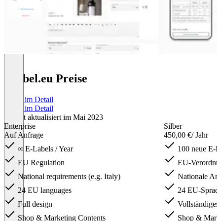
e-label.eu Preise
Preise im Detail
Preise im Detail
Zuletzt aktualisiert im Mai 2023
Enterprise
Silber
Auf Anfrage
450,00 €
/ Jahr
∞ E-Labels / Year
100 neue E-La
EU Regulation
EU-Verordnu
National requirements (e.g. Italy)
Nationale Anfo
24 EU languages
24 EU-Sprac
Full design
Vollständiges
Shop & Marketing Contents
Shop & Market