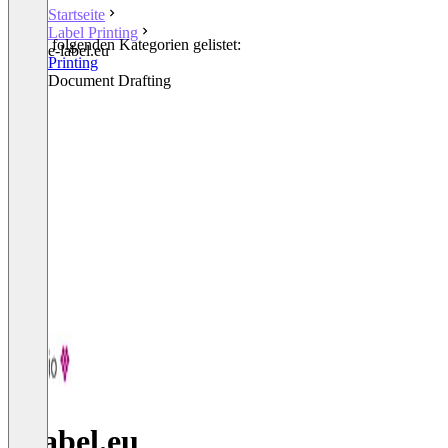
Startseite
Label Printing
In den folgenden Kategorien gelistet:
e-label.eu
Label Printing
Legal Document Drafting
e-label.eu