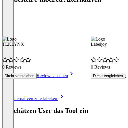
TEKLYNX
Labeljoy
0 Reviews
0 Reviews
Reviews ansehen
R
Direkt vergleichen
Direkt vergleichen
Item
Alle Alternativen zu e-label.eu
1
of
So schätzen User das Tool ein
8