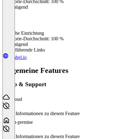
Kategorie-Durchschnitt: 100 %
Ungenügend
Einfache Einrichtung
0
%
Kategorie-Durchschnitt: 100 %
Ungenügend
Weiterführende Links
e-label.io
Allgemeine Features
Setup & Support
Cloud
Keine Informationen zu diesem Feature
On-premise
Keine Informationen zu diesem Feature