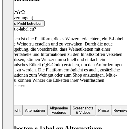
(0 Bewertungen)
Dieses Profil betreiben
Was ist e-label.eu?
e-label.eu ist eine Plattform, die es Winzern erleichtert, ein E-Label
für ihre Weine zu erstellen und zu verwalten. Durch die neue
Gesetzgebung, die vorschreibt, dass Weinetiketten mit einer
Nährwerttabelle und Informationen zu den Inhaltsstoffen versehen
sein müssen, können Winzer nun schnell und einfach ein
elektronisches Etikett (QR-Code) erstellen, um den Anforderungen
gerecht zu werden. Die Plattform ermöglicht es auch, zusätzliche
Informationen zum Weingut oder zum Shop anzuzeigen. Mit e-
label.eu können Winzer die Etiketten ihrer Weinflaschen
digitalisieren.
Allgemeine
Screenshots
Übersicht
Alternativen
Preise
Reviews
Features
& Videos
Die besten e-label.eu Alternativen