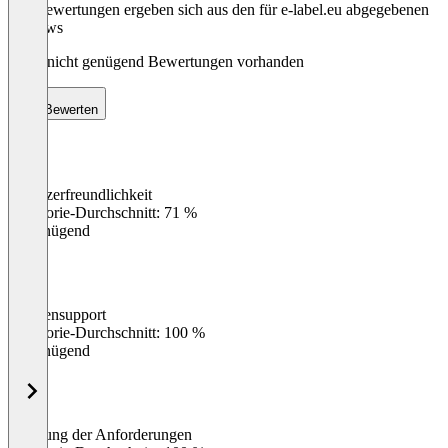
Die Bewertungen ergeben sich aus den für e-label.eu abgegebenen
Reviews
Noch nicht genügend Bewertungen vorhanden
Bewerten
Benutzerfreundlichkeit
0
%
Kategorie-Durchschnitt: 71 %
Ungenügend
Kundensupport
0
%
Kategorie-Durchschnitt: 100 %
Ungenügend
Erfüllung der Anforderungen
0
%