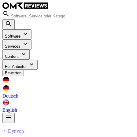
Software
Services
Content
Für Anbieter
Bewerten
Deutsch
English
Dynvon