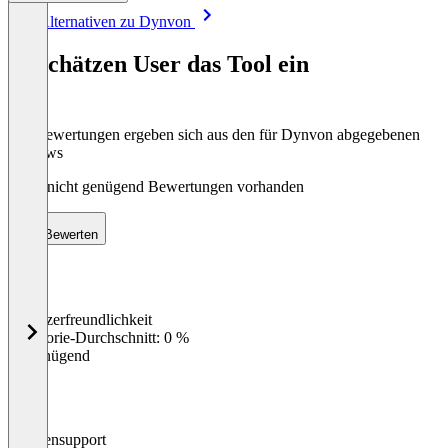
Item
Alle Alternativen zu Dynvon
1
of
So schätzen User das Tool ein
5
Die Bewertungen ergeben sich aus den für Dynvon abgegebenen
Reviews
Noch nicht genügend Bewertungen vorhanden
Bewerten
Benutzerfreundlichkeit
0
%
Kategorie-Durchschnitt: 0 %
Ungenügend
Kundensupport
0
%