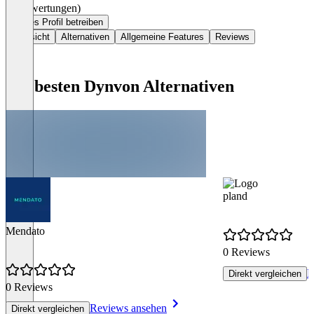
(0 Bewertungen)
Dieses Profil betreiben
Übersicht
Alternativen
Allgemeine Features
Reviews
Die besten Dynvon Alternativen
pland
Mendato
0 Reviews
R
Direkt vergleichen
0 Reviews
Reviews ansehen
Direkt vergleichen