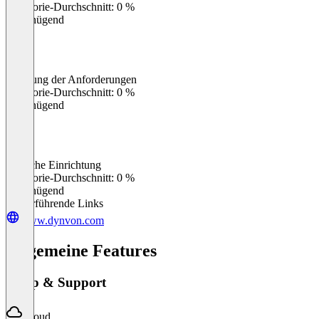
Kategorie-Durchschnitt: 0 %
Ungenügend
Erfüllung der Anforderungen
0
%
Kategorie-Durchschnitt: 0 %
Ungenügend
Einfache Einrichtung
0
%
Kategorie-Durchschnitt: 0 %
Ungenügend
Weiterführende Links
www.dynvon.com
Allgemeine Features
Setup & Support
Cloud