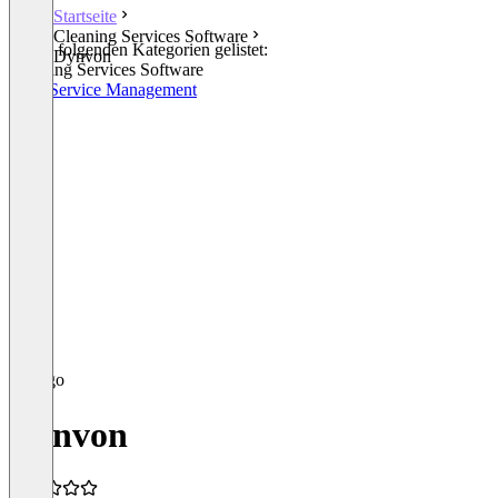
Startseite
Cleaning Services Software
In den folgenden Kategorien gelistet:
Dynvon
Cleaning Services Software
Field Service Management
Dynvon