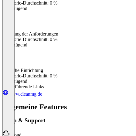
Kategorie-Durchschnitt: 0 %
Ungenügend
Erfüllung der Anforderungen
0
%
Kategorie-Durchschnitt: 0 %
Ungenügend
Einfache Einrichtung
0
%
Kategorie-Durchschnitt: 0 %
Ungenügend
Weiterführende Links
www.cleanmg.de
Allgemeine Features
Setup & Support
Cloud