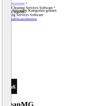
Startseite
Cleaning Services Software
In den folgenden Kategorien gelistet:
CleanMG
Cleaning Services Software
Personaleinsatzplanung
CleanMG