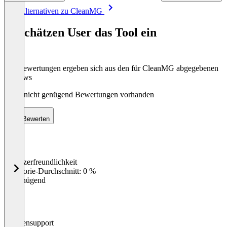
Item
Alle Alternativen zu CleanMG
1
of
So schätzen User das Tool ein
5
Die Bewertungen ergeben sich aus den für CleanMG abgegebenen
Reviews
Noch nicht genügend Bewertungen vorhanden
Bewerten
Benutzerfreundlichkeit
0
%
Kategorie-Durchschnitt: 0 %
Ungenügend
Kundensupport
0
%