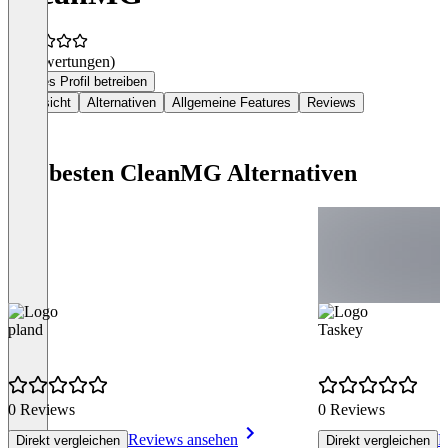
(0 Bewertungen)
Dieses Profil betreiben
Übersicht
Alternativen
Allgemeine Features
Reviews
Die besten CleanMG Alternativen
pland
Taskey
0 Reviews
0 Reviews
Reviews ansehen
R
Direkt vergleichen
Direkt vergleichen