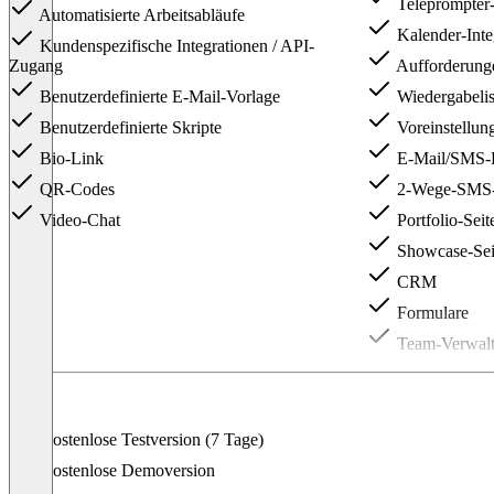
Teleprompter-
Automatisierte Arbeitsabläufe
Kalender-Inte
Kundenspezifische Integrationen / API-
Zugang
Aufforderung
Benutzerdefinierte E-Mail-Vorlage
Wiedergabelis
Benutzerdefinierte Skripte
Voreinstellun
Bio-Link
E-Mail/SMS-
QR-Codes
2-Wege-SMS-B
Video-Chat
Portfolio-Seit
Showcase-Sei
CRM
Formulare
Team-Verwal
Erweiterte Be
Caira™ Feedb
Vera™ Text z
Kostenlose Testversion (7 Tage)
Ira™ KI-Assis
Kostenlose Demoversion