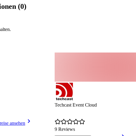
ration
onen (0)
erte Pixel
alten.
Techcast Event Cloud
reise ansehen
9 Reviews