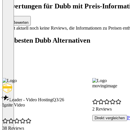
YouTube-Integ
Bewertungen für Dubb mit Preis-Informati
Benutzerdefini
Item
1
Bewerten
of
Es gibt aktuell noch keine Reviews, die Informationen zu Preisen enth
3
Die besten Dubb Alternativen
movingimage
Leader - Video Hosting
Q3/26
Ignite Video
2 Reviews
P
Direkt vergleichen
38 Reviews