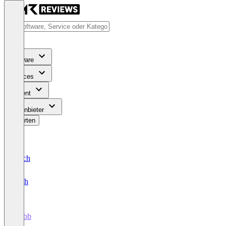
Software
Services
Content
Für Anbieter
Bewerten
Deutsch
English
Dubb