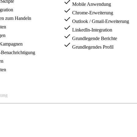
Skripte
Mobile Anwendung
gration
Chrome-Erweiterung
en zum Handeln
Outlook / Gmail-Erweiterung
ten
LinkedIn-Integration
gen
Grundlegende Berichte
Kampagnen
Grundlegendes Profil
enachrichtigung
en
ten
tung
richte
ack-Assistent
u Video
tent