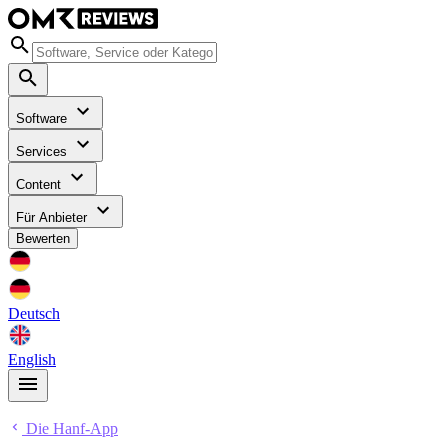
Software
Services
Content
Für Anbieter
Bewerten
Deutsch
English
Die Hanf-App