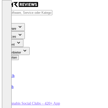
Software
Services
Content
Für Anbieter
Bewerten
Deutsch
English
Cannabis Social Clubs – 420+ App