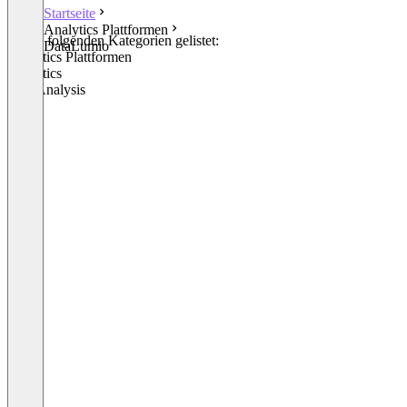
Startseite
Analytics Plattformen
In den folgenden Kategorien gelistet:
DataLumio
Analytics Plattformen
Analytics
Text Analysis