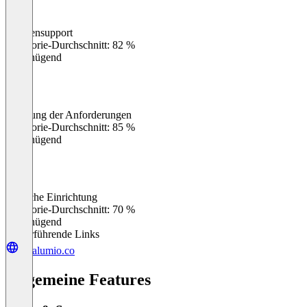
Kundensupport
0
%
Kategorie-Durchschnitt: 82 %
Ungenügend
Erfüllung der Anforderungen
0
%
Kategorie-Durchschnitt: 85 %
Ungenügend
Einfache Einrichtung
0
%
Kategorie-Durchschnitt: 70 %
Ungenügend
Weiterführende Links
datalumio.co
Allgemeine Features