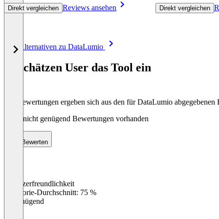
Reviews ansehen
R
Direkt vergleichen
Direkt vergleichen
Item
Alle Alternativen zu DataLumio
1
of
So schätzen User das Tool ein
8
Die Bewertungen ergeben sich aus den für DataLumio abgegebenen
Noch nicht genügend Bewertungen vorhanden
Bewerten
Benutzerfreundlichkeit
0
%
Kategorie-Durchschnitt: 75 %
Ungenügend