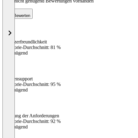
Noch nicht genügend Bewertungen vorhanden
Bewerten
Benutzerfreundlichkeit
0
%
Kategorie-Durchschnitt: 81 %
Ungenügend
Kundensupport
0
%
Kategorie-Durchschnitt: 95 %
Ungenügend
Erfüllung der Anforderungen
0
%
Kategorie-Durchschnitt: 92 %
Ungenügend