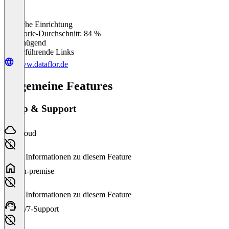
Einfache Einrichtung
0
%
Kategorie-Durchschnitt: 84 %
Ungenügend
Weiterführende Links
www.dataflor.de
Allgemeine Features
Setup & Support
Cloud
Keine Informationen zu diesem Feature
On-premise
Keine Informationen zu diesem Feature
24/7-Support