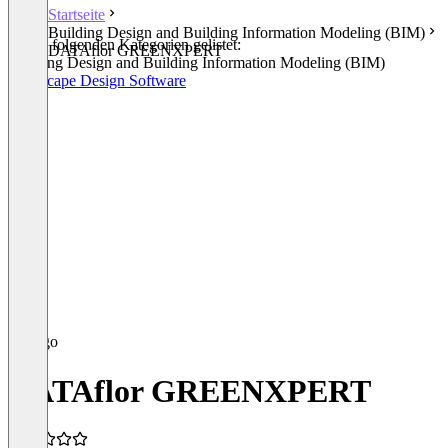
Startseite
Building Design and Building Information Modeling (BIM)
In den folgenden Kategorien gelistet:
DATAflor GREENXPERT
Building Design and Building Information Modeling (BIM)
Landscape Design Software
DATAflor GREENXPERT