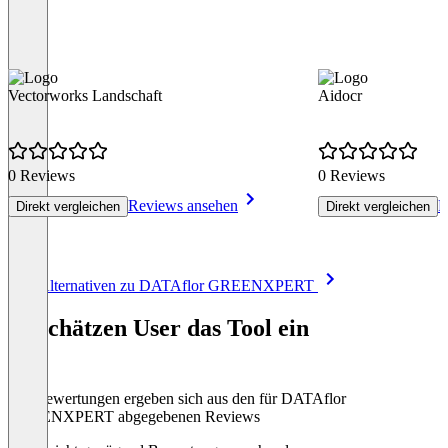
Vectorworks Landschaft
Aidocr
0 Reviews
0 Reviews
Reviews ansehen
R
Direkt vergleichen
Direkt vergleichen
Item
Alle Alternativen zu DATAflor GREENXPERT
1
of
So schätzen User das Tool ein
8
Die Bewertungen ergeben sich aus den für DATAflor
GREENXPERT abgegebenen Reviews