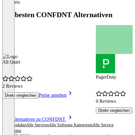
enthalten.
Die besten CONFDNT Alternativen
All Quiet
PagerDuty
2 Reviews
Preise ansehen
Direkt vergleichen
0 Reviews
P
Direkt vergleichen
Item
Alle Alternativen zu CONFDNT
1
Alle Produkte
Alle Services
Alle Software Kategorien
Alle Service
of
Kategorien
8