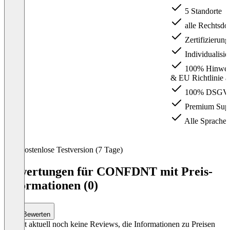
5 Standorte
alle Rechtsd
Zertifizierung
Individualisie
100% Hinweis
& EU Richtlinie 
100% DSGVO
Premium Supp
Alle Sprachen
Item
Kostenlose Testversion (7 Tage)
1
of
Bewertungen für CONFDNT mit Preis-
4
Informationen (0)
Bewerten
Es gibt aktuell noch keine Reviews, die Informationen zu Preisen