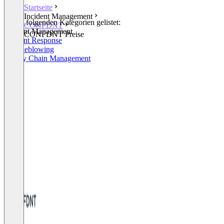
Startseite
Incident Management
In den folgenden Kategorien gelistet:
CONFDNT
Incident Management
CONFDNT Preise
Incident Response
Whistleblowing
Supply Chain Management