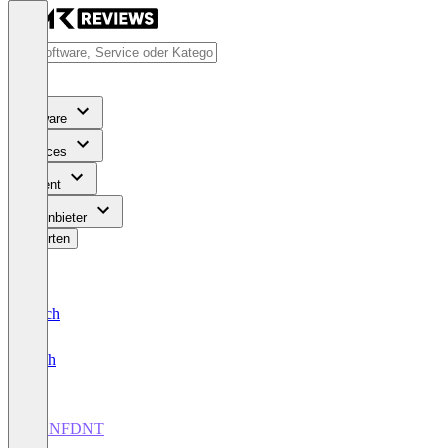
Software
Services
Content
Für Anbieter
Bewerten
Deutsch
English
CONFDNT