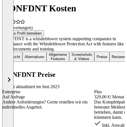
CONFDNT Kosten
(0 Bewertungen)
Dieses Profil betreiben
CONFDNT is a whistleblower system supporting companies in
compliance with the Whistleblower Protection Act with features like
legal documents and training.
Allgemeine
Screenshots
Übersicht
Alternativen
Preise
Reviews
Features
& Videos
CONFDNT Preise
Zuletzt aktualisiert im Juni 2023
Enterprise
Plus
Auf Anfrage
329,00 €
/ Monat
Andere Anforderungen? Gerne erstellen wir ein
Das Komplettpaket
individuelles Angebot.
betreuter Meldeste
betrieben, damit 
kümmern kann.
Inkl. Anwalt 