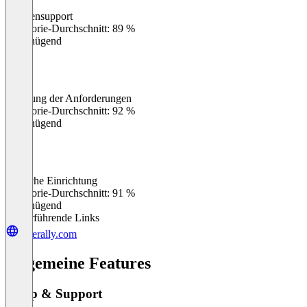
Kundensupport
0
%
Kategorie-Durchschnitt: 89 %
Ungenügend
Erfüllung der Anforderungen
0
%
Kategorie-Durchschnitt: 92 %
Ungenügend
Einfache Einrichtung
0
%
Kategorie-Durchschnitt: 91 %
Ungenügend
Weiterführende Links
cluerally.com
Allgemeine Features
Setup & Support