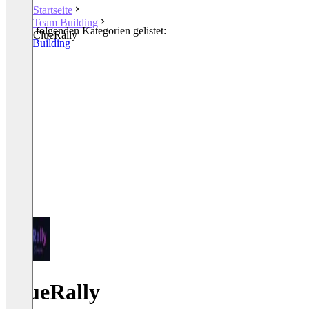
Startseite
Team Building
In den folgenden Kategorien gelistet:
ClueRally
Team Building
ClueRally