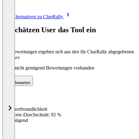
Item
Alle Alternativen zu ClueRally
1
of
So schätzen User das Tool ein
8
Die Bewertungen ergeben sich aus den für ClueRally abgegebenen
Reviews
Noch nicht genügend Bewertungen vorhanden
Bewerten
Benutzerfreundlichkeit
0
%
Kategorie-Durchschnitt: 92 %
Ungenügend