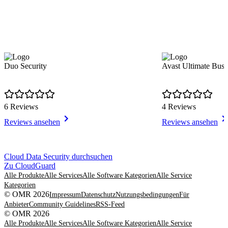
Duo Security
Avast Ultimate Busi
6 Reviews
4 Reviews
Reviews ansehen
Reviews ansehen
Item
Cloud Data Security durchsuchen
1
Zu CloudGuard
of
Alle Produkte
Alle Services
Alle Software Kategorien
Alle Service
8
Kategorien
© OMR 2026
Impressum
Datenschutz
Nutzungsbedingungen
Für
Anbieter
Community Guidelines
RSS-Feed
© OMR 2026
Alle Produkte
Alle Services
Alle Software Kategorien
Alle Service