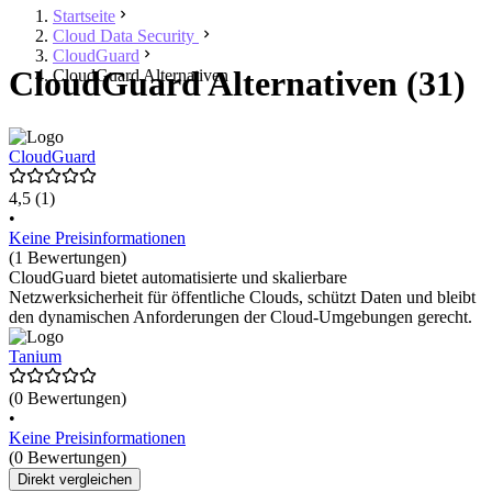
Startseite
Cloud Data Security
CloudGuard
CloudGuard Alternativen (31)
CloudGuard Alternativen
CloudGuard
4,5
(1)
•
Keine Preisinformationen
(1 Bewertungen)
CloudGuard bietet automatisierte und skalierbare
Netzwerksicherheit für öffentliche Clouds, schützt Daten und bleibt
den dynamischen Anforderungen der Cloud-Umgebungen gerecht.
Tanium
(0 Bewertungen)
•
Keine Preisinformationen
(0 Bewertungen)
Direkt vergleichen