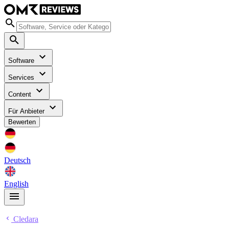
Software
Services
Content
Für Anbieter
Bewerten
Deutsch
English
Cledara