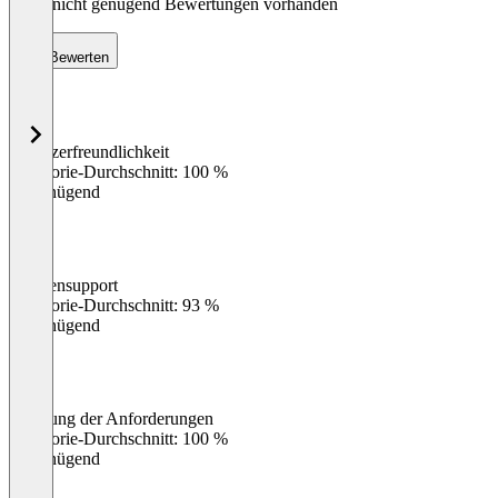
Noch nicht genügend Bewertungen vorhanden
Bewerten
Benutzerfreundlichkeit
0
%
Kategorie-Durchschnitt: 100 %
Ungenügend
Kundensupport
0
%
Kategorie-Durchschnitt: 93 %
Ungenügend
Erfüllung der Anforderungen
0
%
Kategorie-Durchschnitt: 100 %
Ungenügend