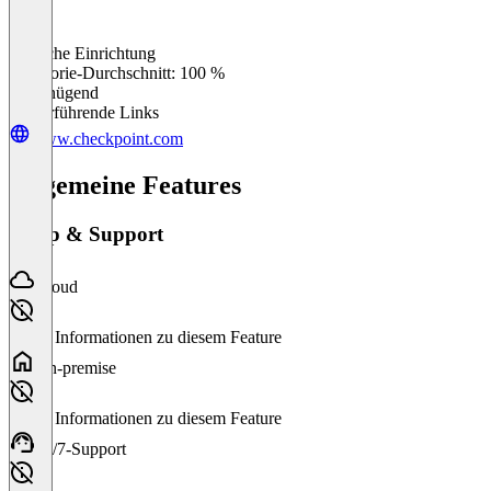
Einfache Einrichtung
0
%
Kategorie-Durchschnitt: 100 %
Ungenügend
Weiterführende Links
www.checkpoint.com
Allgemeine Features
Setup & Support
Cloud
Keine Informationen zu diesem Feature
On-premise
Keine Informationen zu diesem Feature
24/7-Support