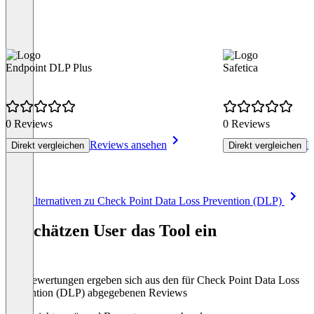
Endpoint DLP Plus
Safetica
0 Reviews
0 Reviews
Reviews ansehen
R
Direkt vergleichen
Direkt vergleichen
Item
Alle Alternativen zu Check Point Data Loss Prevention (DLP)
1
of
So schätzen User das Tool ein
8
Die Bewertungen ergeben sich aus den für Check Point Data Loss
Prevention (DLP) abgegebenen Reviews