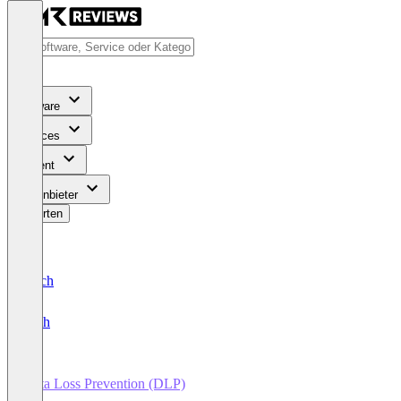
Software
Services
Content
Für Anbieter
Bewerten
Deutsch
English
Data Loss Prevention (DLP)