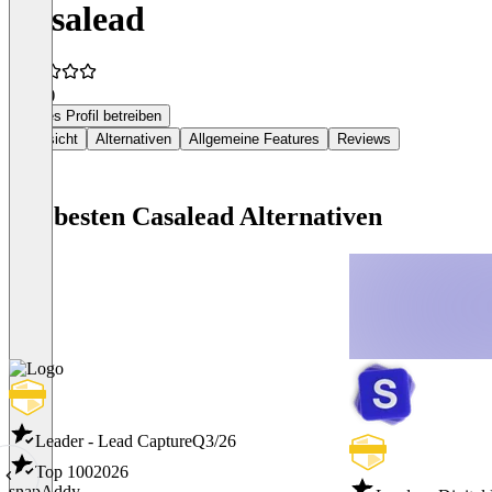
Casalead
4,5
(1)
Dieses Profil betreiben
Übersicht
Alternativen
Allgemeine Features
Reviews
Die besten Casalead Alternativen
Leader - Lead Capture
Q3/26
Top 100
2026
snapAddy