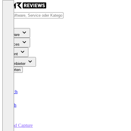
Software
Services
Content
Für Anbieter
Bewerten
Deutsch
English
Lead Capture