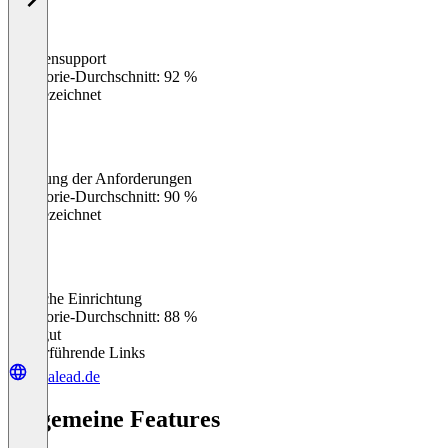
Kundensupport
0
%
Kategorie-Durchschnitt: 92 %
Ausgezeichnet
Erfüllung der Anforderungen
0
%
Kategorie-Durchschnitt: 90 %
Ausgezeichnet
Einfache Einrichtung
0
%
Kategorie-Durchschnitt: 88 %
Sehr gut
Weiterführende Links
casalead.de
Allgemeine Features