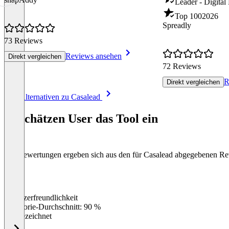
Leader - Digital
Top 100
2026
Spreadly
73 Reviews
Reviews ansehen
Direkt vergleichen
72 Reviews
R
Direkt vergleichen
Item
Alle Alternativen zu Casalead
1
of
So schätzen User das Tool ein
8
Die Bewertungen ergeben sich aus den für Casalead abgegebenen R
Benutzerfreundlichkeit
0
%
Kategorie-Durchschnitt: 90 %
Ausgezeichnet