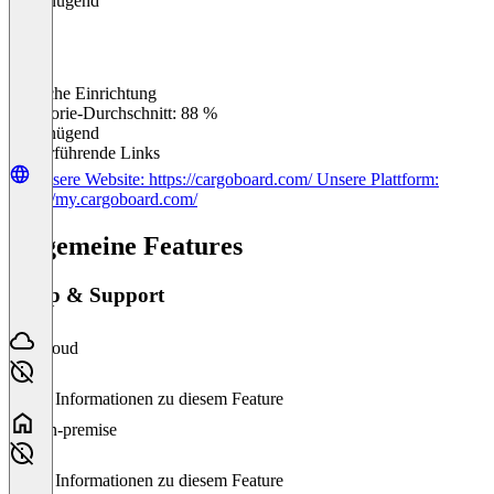
Ungenügend
Einfache Einrichtung
0
%
Kategorie-Durchschnitt: 88 %
Ungenügend
Weiterführende Links
Unsere Website: https://cargoboard.com/ Unsere Plattform:
https://my.cargoboard.com/
Allgemeine Features
Setup & Support
Cloud
Keine Informationen zu diesem Feature
On-premise
Keine Informationen zu diesem Feature