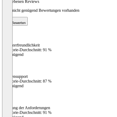
abgegebenen Reviews
Noch nicht genügend Bewertungen vorhanden
Bewerten
Benutzerfreundlichkeit
0
%
Kategorie-Durchschnitt: 91 %
Ungenügend
Kundensupport
0
%
Kategorie-Durchschnitt: 87 %
Ungenügend
Erfüllung der Anforderungen
0
%
Kategorie-Durchschnitt: 91 %