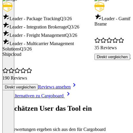
Leader - Package Tracking
Q3/26
Leader - Gamific
Brame
Leader - Integration Brokerage
Q3/26
Leader - Freight Management
Q3/26
Leader - Multicarrier Management
35 Reviews
Solutions
Q3/26
Shipcloud
R
Direkt vergleichen
190 Reviews
Reviews ansehen
Direkt vergleichen
Item
Alle Alternativen zu Cargoboard
1
of
So schätzen User das Tool ein
8
Die Bewertungen ergeben sich aus den für Cargoboard