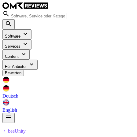
Software
Services
Content
Für Anbieter
Bewerten
Deutsch
English
beeUnity