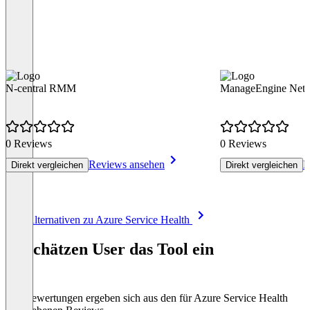
N-central RMM
ManageEngine Netf
0 Reviews
0 Reviews
Reviews ansehen
R
Direkt vergleichen
Direkt vergleichen
Item
Alle Alternativen zu Azure Service Health
1
of
So schätzen User das Tool ein
8
Die Bewertungen ergeben sich aus den für Azure Service Health