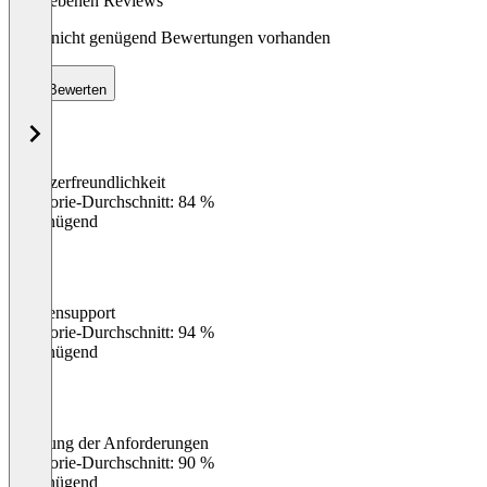
abgegebenen Reviews
Noch nicht genügend Bewertungen vorhanden
Bewerten
Benutzerfreundlichkeit
0
%
Kategorie-Durchschnitt: 84 %
Ungenügend
Kundensupport
0
%
Kategorie-Durchschnitt: 94 %
Ungenügend
Erfüllung der Anforderungen
0
%
Kategorie-Durchschnitt: 90 %
Ungenügend