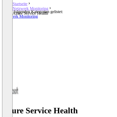
Startseite
Netzwerk Monitoring
In den folgenden Kategorien gelistet:
Azure Service Health
Netzwerk Monitoring
Azure Service Health