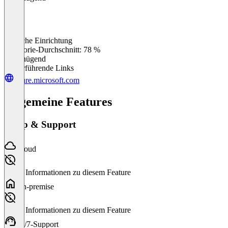
Einfache Einrichtung
0
%
Kategorie-Durchschnitt: 78 %
Ungenügend
Weiterführende Links
azure.microsoft.com
Allgemeine Features
Setup & Support
Cloud
Keine Informationen zu diesem Feature
On-premise
Keine Informationen zu diesem Feature
24/7-Support