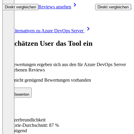
Reviews ansehen
R
Direkt vergleichen
Direkt vergleichen
Item
Alle Alternativen zu Azure DevOps Server
1
of
So schätzen User das Tool ein
8
Die Bewertungen ergeben sich aus den für Azure DevOps Server
abgegebenen Reviews
Noch nicht genügend Bewertungen vorhanden
Bewerten
Benutzerfreundlichkeit
0
%
Kategorie-Durchschnitt: 87 %
Ungenügend