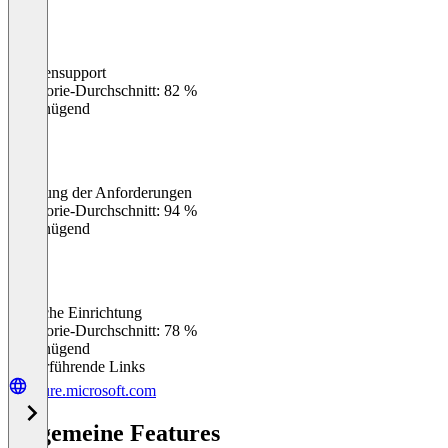
Kundensupport
0
%
Kategorie-Durchschnitt: 82 %
Ungenügend
Erfüllung der Anforderungen
0
%
Kategorie-Durchschnitt: 94 %
Ungenügend
Einfache Einrichtung
0
%
Kategorie-Durchschnitt: 78 %
Ungenügend
Weiterführende Links
azure.microsoft.com
Allgemeine Features